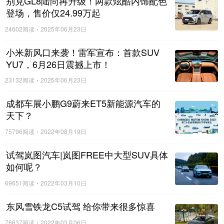
别克GL8陆尚再升级！两款炫酷内饰配色
登场，售价仅24.99万起
24602阅读
2025年06月23日
小米新风口来袭！雷军宣布：首款SUV
YU7，6月26日震撼上市！
对于有着多年产品研发设计以及生产制造底蕴的
深圳市欧仕
23132阅读
2025年06月23日
旗科技有限公司
公司一直坚持”为用户提供畅享车上移动科技
新品质的产品。致力成为智能汽车用品市场的专业品牌。
成都车展小鹏G9蔚来ET5新能源汽车的
天下？
75796阅读
2022年08月19日
试驾岚图汽车|岚图FREE中大型SUV具体
如何呢？
69651阅读
2022年03月10日
东风雪铁龙C5试驾 给你带来很多惊喜
76637阅读
2022年03月06日