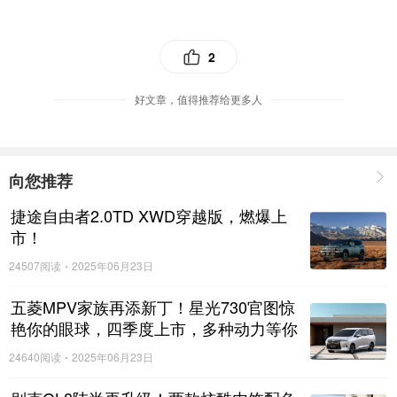
在为期三天的郑州博览中，“欧仕旗Ossky”品牌展位也接待了
大批来自全国各地的参展顾客；其中部分地区客户还提出区
域代理的请求，对于好的产品在市场上谁也不愿意错失良
2
机！并且在博览会结束后也将会进一步的洽谈。除此之外，
好文章，值得推荐给更多人
在展会现场不仅结识了很多新的合作伙伴，通过实地的参
观、考察、学习，这让“欧仕旗”品牌在今后对于“以市场需求
为导向、以应用场景为产品创新方向、以人格化及系列话设
计满足客户个性需求、以产品品质为基石”的经营理念有着更
向您推荐
深的引导。
捷途自由者2.0TD XWD穿越版，燃爆上
市！
24507阅读
2025年06月23日
五菱MPV家族再添新丁！星光730官图惊
艳你的眼球，四季度上市，多种动力等你
来选择！
24640阅读
2025年06月23日