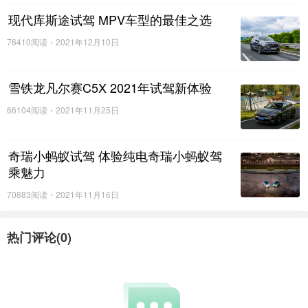
现代库斯途试驾 MPV车型的最佳之选
燃油宝一般在实体店或者网上购买都可以，但是尽量
76410阅读
2021年12月10日
选用大牌子的，品质比较有保障。虽然燃油宝可以清
除积碳，但是我们没有必要每次加油都加它，否则就
雪铁龙凡尔赛C5X 2021年试驾新体验
是浪费钱。如果经常在城区里面低速行驶，又是缸内
66104阅读
2021年11月25日
直喷带涡轮增压的车型，那么最好是1.5万公里左右加
一次，因为涡轮增压车型积碳时间越长，动力衰减，
奇瑞小蚂蚁试驾 体验纯电奇瑞小蚂蚁驾
乘魅力
发动机抖动，油耗增加，启动不利。如果经常跑高
70883阅读
2021年11月16日
速，不管是自然吸气还是涡轮增压，3万公里左右清洗
一次就行。
热门评论(
0
)