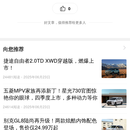
0
好文章，值得推荐给更多人
向您推荐
燃油添加剂的作用
捷途自由者2.0TD XWD穿越版，燃爆上
市！
燃油添加剂加到油箱里面和汽油混合后，再通过汽油
24481阅读
2025年06月23日
泵抽取到喷油嘴，通过喷油嘴喷射出去，以达到清除
五菱MPV家族再添新丁！星光730官图惊
艳你的眼球，四季度上市，多种动力等你
积碳和提升动力的目的。那么到底有没有这么神奇
来选择！
24614阅读
2025年06月23日
呢？多年的修车师傅给出了答案：效果肯定是有的，
别克GL8陆尚再升级！两款炫酷内饰配色
好的燃油宝对积碳的清除能力还是比较强的，尤其是
登场，售价仅24.99万起