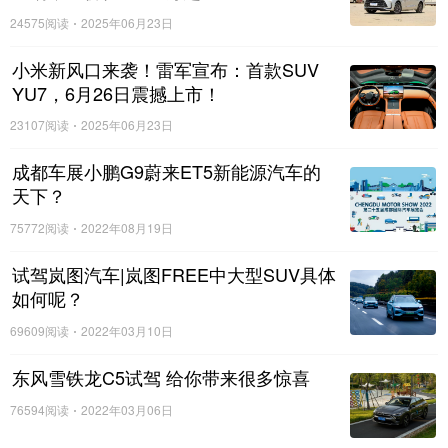
对燃烧室和喷油嘴这两个地方，如果是不带缸内直喷
24575阅读
2025年06月23日
的发动机，它还能清洗气门背部和进气道的积碳。
小米新风口来袭！雷军宣布：首款SUV
YU7，6月26日震撼上市！
23107阅读
2025年06月23日
成都车展小鹏G9蔚来ET5新能源汽车的
天下？
75772阅读
2022年08月19日
试驾岚图汽车|岚图FREE中大型SUV具体
如何呢？
69609阅读
2022年03月10日
东风雪铁龙C5试驾 给你带来很多惊喜
燃油添加剂怎么使用
76594阅读
2022年03月06日