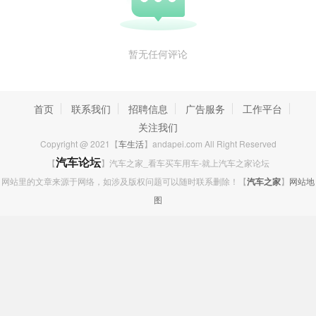
暂无任何评论
首页
联系我们
招聘信息
广告服务
工作平台
关注我们
Copyright @ 2021【
车生活
】andapei.com All Right Reserved
【
汽车论坛
】汽车之家_看车买车用车-就上汽车之家论坛
燃油添加剂一般从新车就要开始用了，不要等到跑了
网站里的文章来源于网络，如涉及版权问题可以随时联系删除！【
汽车之家
】
网站地
十几万公里了才开始用，那就意义不大了，有可能老
图
车加了还会搞坏它的发动机，因为老车的发动机积碳
是比较多的，如把积碳清洗掉了，有可能把活塞环卡
住了，或者是把缸壁拉了导致烧机油，更严重的有可
能导致三元催化堵塞或者是氧传感器中毒。所以老车