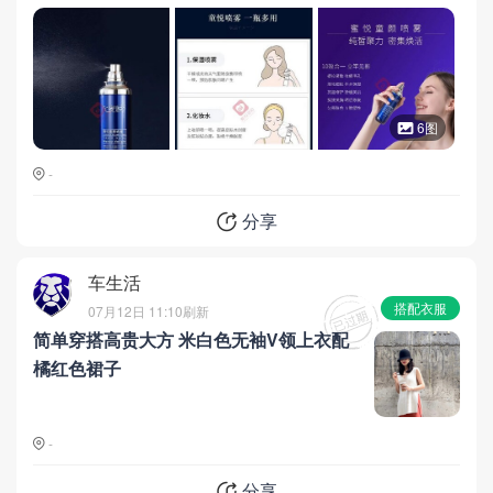
改变皮肤状态。只要你想，就能拥有
6图
-
分享
车生活
搭配衣服
07月12日 11:10
刷新
简单穿搭高贵大方 米白色无袖V领上衣配
橘红色裙子
-
分享