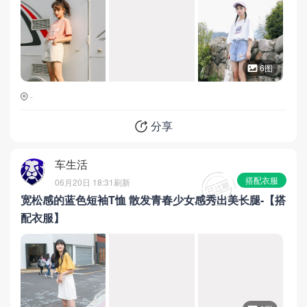
6图
-
分享
车生活
搭配衣服
06月20日 18:31
刷新
宽松感的蓝色短袖T恤 散发青春少女感秀出美长腿-【搭
配衣服】