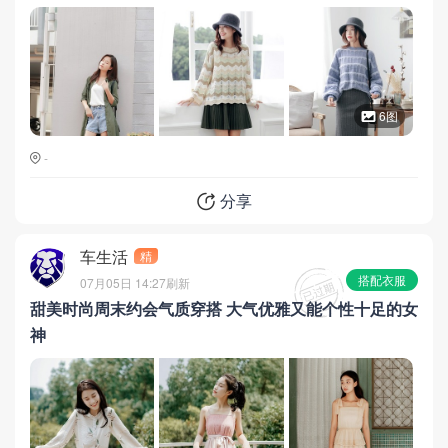
6图
-
分享
车生活
精
搭配衣服
07月05日 14:27
刷新
甜美时尚周末约会气质穿搭 大气优雅又能个性十足的女
神