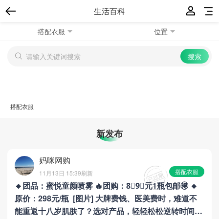
生活百科
搭配衣服
位置
搭配衣服
新发布
妈咪网购
搭配衣服
11月13日 15:39
刷新
🔹团品：蜜悦童颜喷雾 🔥团购：8⃣9⃣元1瓶包邮🉐 🔹
原价：298元/瓶 [图片] 大牌费钱、医美费时，难道不
能重返十八岁肌肤了？选对产品，轻轻松松逆转时间，