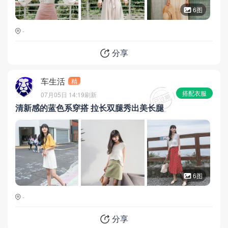
6图
-
分享
车生活
精
搭配衣服
07月05日 14:19
刷新
清新感的蓝色系穿搭 拉长双腿秀出美长腿
6图
-
分享