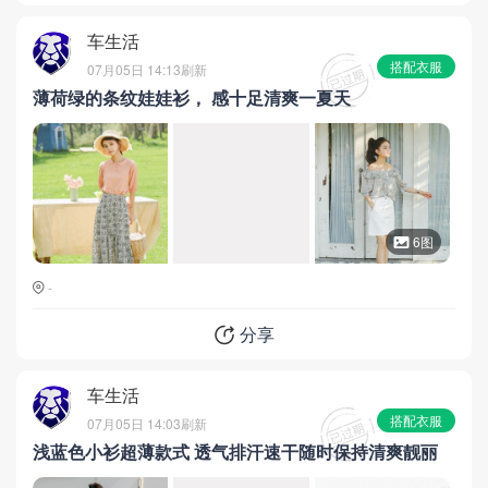
车生活
搭配衣服
07月05日 14:13
刷新
薄荷绿的条纹娃娃衫， 感十足清爽一夏天
6图
-
分享
车生活
搭配衣服
07月05日 14:03
刷新
浅蓝色小衫超薄款式 透气排汗速干随时保持清爽靓丽