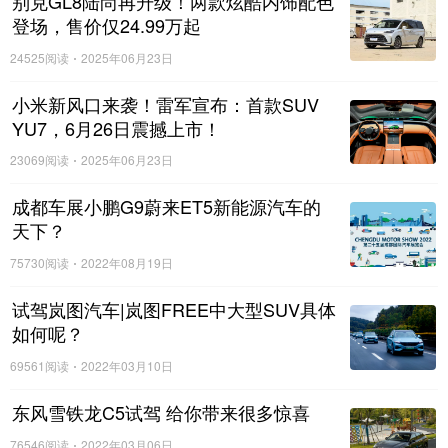
别克GL8陆尚再升级！两款炫酷内饰配色
登场，售价仅24.99万起
24525阅读
2025年06月23日
小米新风口来袭！雷军宣布：首款SUV
YU7，6月26日震撼上市！
23069阅读
2025年06月23日
成都车展小鹏G9蔚来ET5新能源汽车的
天下？
75730阅读
2022年08月19日
试驾岚图汽车|岚图FREE中大型SUV具体
如何呢？
69561阅读
2022年03月10日
东风雪铁龙C5试驾 给你带来很多惊喜
76546阅读
2022年03月06日