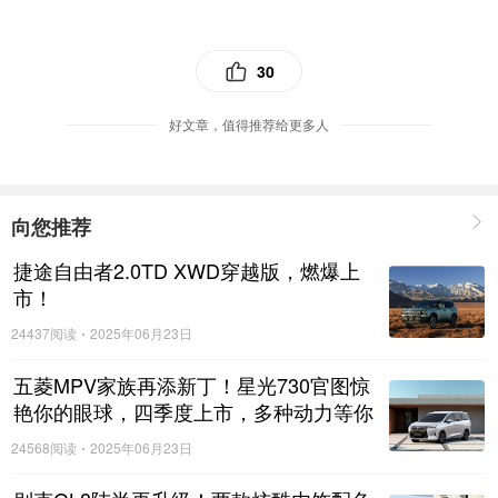
由于新车只该配置，所以动力保持不变，继续搭载1.5T
30
和2.0T两款涡轮增压发动机，其中1.5T车型拥有169匹的最大
马力，峰值扭矩285牛米;而2.0T车型最大马力211匹，峰值扭
好文章，值得推荐给更多人
矩325牛米。传动方面，新车全系标配7挡湿式双离合变速
箱。
向您推荐
捷途自由者2.0TD XWD穿越版，燃爆上
市！
24437阅读
2025年06月23日
五菱MPV家族再添新丁！星光730官图惊
艳你的眼球，四季度上市，多种动力等你
来选择！
24568阅读
2025年06月23日