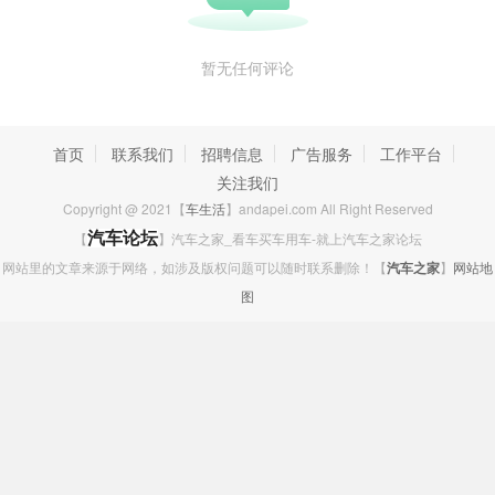
超技艺打造出的操控性和稳定性，让同级产品望尘莫及。
暂无任何评论
全新4008的车身安全装备同样不容小觑！最高1600MPa
高强度钢构建出铜墙铁壁，让出行无惧风险。110项静音措
施、低气味/低VOC全环保材料，AQS高效空气过滤系统的加
首页
联系我们
招聘信息
广告服务
工作平台
持让车内环境如卧室般惬意，加上6大安全气囊、胎压检测、
关注我们
HAC上坡辅助、ESP电子稳定系统，共同构建出新法式的健
Copyright @ 2021【
车生活
】andapei.com All Right Reserved
康、安全座舱。
【
汽车论坛
】汽车之家_看车买车用车-就上汽车之家论坛
网站里的文章来源于网络，如涉及版权问题可以随时联系删除！【
汽车之家
】
网站地
图