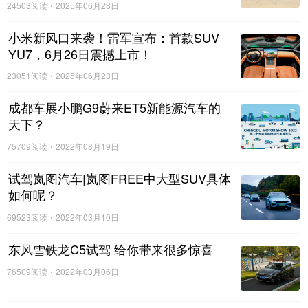
24503阅读
2025年06月23日
360THP科技版还搭载了高德在线导航、在线音乐、在
小米新风口来袭！雷军宣布：首款SUV
线电台、智行APP、车载WI-FI等互联智能科技配置，以及可
YU7，6月26日震撼上市！
脚步感应开启和关闭的感应式尾门、SOS紧急救援服务等贴
23051阅读
2025年06月23日
心配置，从内到外都符合你对高品质的追求。
成都车展小鹏G9蔚来ET5新能源汽车的
极致驾乘
胜在每一程都“畅快”
天下？
全新4008搭载1.6T（360THP） 和1.8T(400THP)两种动
75709阅读
2022年08月19日
力总成，可以分别输出125kW和155kW的最大动力以及
试驾岚图汽车|岚图FREE中大型SUV具体
250N·m、300N·m的最大扭矩，匹配全新搭载的原装进口爱信
如何呢？
8速Tiptronic手自一体变速箱，动力衔接高效流畅，面对崎岖
69523阅读
2022年03月10日
的山区路况也如履平地。
东风雪铁龙C5试驾 给你带来很多惊喜
全新4008的发动机还采用了气门升程连续可变、新型增
76509阅读
2022年03月06日
压器等系列先进技术，功率进一步提升，扭矩提升和油耗进
一步降低。