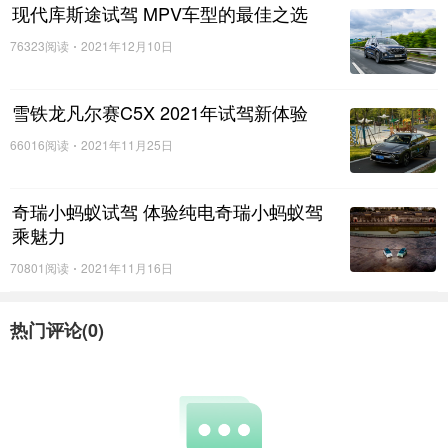
现代库斯途试驾 MPV车型的最佳之选
76323阅读
2021年12月10日
雪铁龙凡尔赛C5X 2021年试驾新体验
66016阅读
2021年11月25日
奇瑞小蚂蚁试驾 体验纯电奇瑞小蚂蚁驾
乘魅力
70801阅读
2021年11月16日
东风标致赛道基因深入骨髓。130年精益造车、120多年
三大赛事冠军基因，骨子里就是一只奔跑的狮子。全新4008
热门评论(
0
)
同样秉承赛道大师的衣钵，经由CLDR专业底盘团队的6轮调
校，其中每一名动态调校工程师都经过严苛认证，随手达方
向盘误差≤1度，复杂情况下保持车速误差≤0.5km/h，油门加
速和制动刹车误差≤0.02g，更有海量数据支持调校。如此高