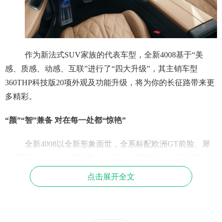
作为新法式SUV家族的代表车型，全新4008基于“美
感、质感、动感、互联”进行了“四大升级”，其主销车型
360THP科技版20项外观及功能升级，将为你的长征路带来更
多精彩。
“颜”“智”兼备
对在每一处都“惊艳”
全新4008以全新形象面世，全系标配欧洲GT前脸、犀
利狮眼LED大灯、狮爪式LED尾灯、獠牙式LED日间行车灯
和流水转向LED尾灯，无不展现出全新的活力风貌。焕新的
点击展开全文
新法式设计，更招人喜爱。相比于同级别车型中规中矩的造
型，更显锋锐雅致，如同新中国的活力青年意气飞扬！