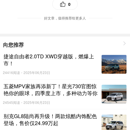
内饰方面，全新4008全系标配10英寸悬浮式触控屏，搭
0
载Blue-i 2.0智能网联系统，“颜”“智”兼备。ACC自适应巡
航、前部碰撞预警等高频使用的驾驶辅助配置，可以有效缓
好文章，值得推荐给更多人
解自驾出游中的疲惫。不仅能让旅途变得更为轻松，更可有
效应对“长征”险途中的危险路况！
向您推荐
捷途自由者2.0TD XWD穿越版，燃爆上
市！
24416阅读
2025年06月23日
五菱MPV家族再添新丁！星光730官图惊
艳你的眼球，四季度上市，多种动力等你
来选择！
24545阅读
2025年06月23日
别克GL8陆尚再升级！两款炫酷内饰配色
登场，售价仅24.99万起