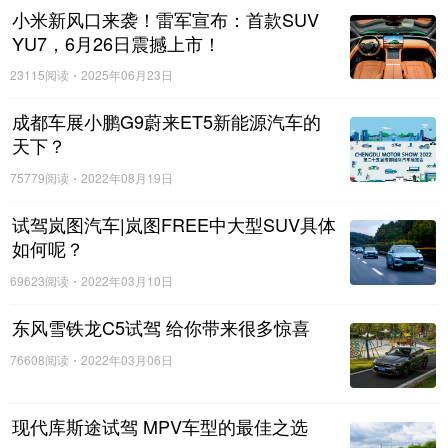
都能给人十足的安全感，即使自家奶爸是小白司机也敢安心
小米新风口来袭！雷军宣布：首款SUV
上路。
YU7，6月26日震撼上市！
23115阅读
2025年06月23日
全家贴心关怀，邂逅舒享生活
成都车展小鹏G9蔚来ET5新能源汽车的
与此同时，瑞虎7超能版坚持为每一位驾乘者带来舒享
天下？
体验。全系标配的主副驾驶电动座椅，只需轻轻一按，就能
75779阅读
2022年08月19日
轻松调节到合适的座椅角度，让副驾的宝妈妥妥地感受一把
女王副驾的宽敞舒适。
试驾岚图汽车|岚图FREE中大型SUV具体
如何呢？
而疫情当前，奶爸们也时刻关心着家人们的呼吸健康，
69623阅读
2022年03月10日
瑞虎7超能版早已考虑到位，特地准备了“空气净化神
器”——“CN95医学级”的防病菌空调滤芯。出门前5分钟，只
东风雪铁龙C5试驾 给你带来很多惊喜
需远程遥控，开启空调和座舱自洁系统，就可去除车内95%
76608阅读
2022年03月06日
以上0.3um的污染物，让萌娃宝妈在上车瞬间即可感受到洁净
空气，从此告别空气污染的担忧。
现代库斯途试驾 MPV车型的最佳之选
此外，还有主驾位的电动腰托，可以让奶爸们长途驾车