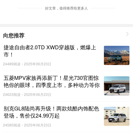
好文章，值得推荐给更多人
“爸”气十足，守护全家健康与安全
父亲是家庭的保护伞，要成为超能奶爸首先要做到对家
向您推荐
庭的全方位防护。对此，瑞虎7力求为奶爸们打造了同级最强
的“移动堡垒”。在被动安全上，瑞虎7超能版不仅采用高强度
捷途自由者2.0TD XWD穿越版，燃爆上
市！
钢占比高达65%的T1X平台一体化笼式车身，更领先行业地全
系标配了6安全气囊，真正做到对每一位家庭成员的360度防
24489阅读
2025年06月23日
护。
五菱MPV家族再添新丁！星光730官图惊
艳你的眼球，四季度上市，多种动力等你
而在主动安全方面，瑞虎7超能版搭载了多项L2级别的
来选择！
智能驾驶辅助。比如车道偏离预警和车道保持，可以提醒一
24623阅读
2025年06月23日
些方向感不好的奶爸居中行驶，避免压线；再比如全速域自
别克GL8陆尚再升级！两款炫酷内饰配色
适应巡航，可以帮助奶爸们在拥挤的城市道路中自动跟随前
登场，售价仅24.99万起
车，缓解驾驶疲劳；还有360度全景影像，转弯、倒车能清晰
24585阅读
2025年06月23日
显示周边环境，有了它开车特别放心。总之这些科技化配置