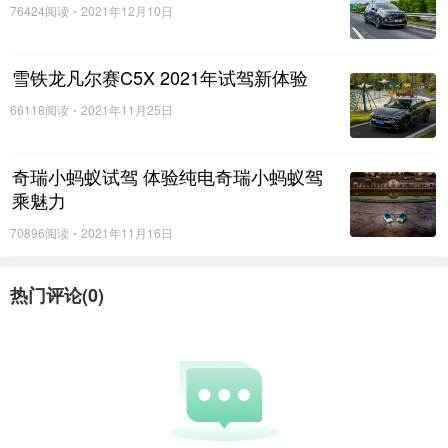
76424阅读
2021年12月10日
时免除腰部疲劳；车尾的智能感应电动尾门，手提重物时抬
脚一扫即可开门。这些贴心细节极大便捷了奶爸们的用车体
雪铁龙凡尔赛C5X 2021年试驾新体验
验。
66118阅读
2021年11月25日
自上市以来，瑞虎7超能版以“超能动力、超能安全、超
能舒享”三大优势真正为用户带来了“入门即高配”的用车感
奇瑞小蚂蚁试驾 体验纯电奇瑞小蚂蚁驾
受。同时，瑞虎7超能版也时刻着力对家人的关怀，在父亲节
乘魅力
这个特别的日子里，展现出十足的“爸气”。用心升级，用实
70896阅读
2021年11月16日
力说话，期待这款超能座驾后续能有更多亮眼表现。
热门评论(
0
)