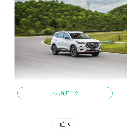
当然，奶爸们的狂野一面，瑞虎7超能版也能满足。
点击展开全文
1.6TGDI+7DCT鲲鹏动力组合，最大功率145kW、峰值扭矩
290N·m，强悍动力足以带家人翻山越岭。小长假带家人来一
场说走就走的自驾游，更是不在话下。车内丰富的储物空间
和容量高达475L的后备厢，既装得下老婆的“购物车”，又装
0
得下儿子的玩具车，超能实力，可见一斑。