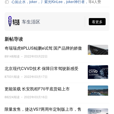
心如止水
，
joker
，
丿紫光KinLee
，
joker神行者
，
等
4
人赞
车生活区
看更多
新帖导读
奇瑞瑞虎8PLUS鲲鹏e试驾 国产品牌的娇傲
89148阅读
2022年03月22日
北京现代CVVD技术 保障日常驾驶新感受
87031阅读
2022年03月17日
更能装载 长安凯程F70平底货箱上市
88224阅读
2022年03月16日
限量发售，捷达VS7两周年定制版上市，售