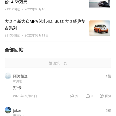
价14.58万元
91312阅读
2022年03月16日
大众全新大众MPV纯电-ID. Buzz 大众经典复
古系列
93135阅读
2022年03月11日
全部回帖
返回第一页
陌路相逢
1楼
IP属地：
打卡
2020年09月01日
炸
0
回复
joker
2楼
IP属地：