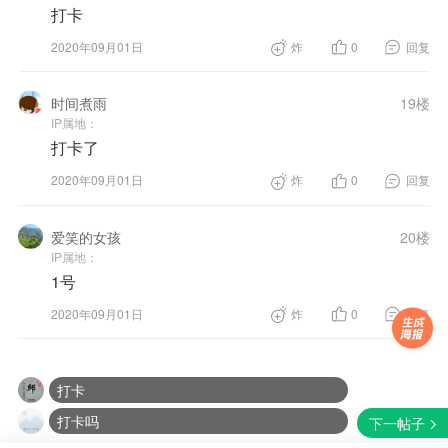
打卡
2020年09月01日
炸
0
回复
时间煮雨
19楼
IP属地：
打卡了
2020年09月01日
炸
0
回复
打卡
爱笑的女孩
20楼
IP属地：
打卡
1号
打卡
2020年09月01日
炸
0
回复
打卡
打卡
打卡
打卡吗
下一帖子