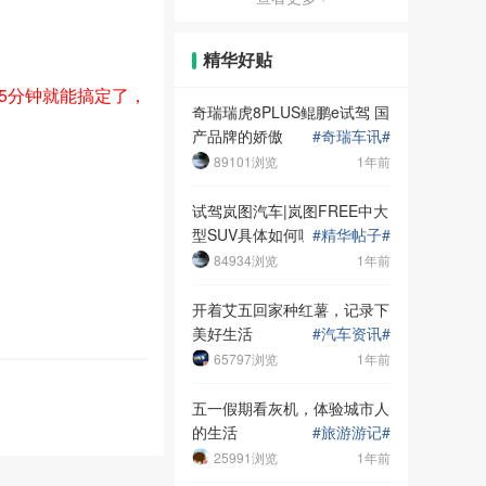
精华好贴
5分钟就能搞定了，
奇瑞瑞虎8PLUS鲲鹏e试驾 国
产品牌的娇傲
#
奇瑞车讯
#
89101浏览
1年前
试驾岚图汽车|岚图FREE中大
型SUV具体如何呢？
#
精华帖子
#
84934浏览
1年前
开着艾五回家种红薯，记录下
美好生活
#
汽车资讯
#
65797浏览
1年前
五一假期看灰机，体验城市人
的生活
#
旅游游记
#
25991浏览
1年前