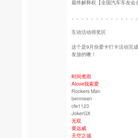
最终解释权【全国汽车车友会
。。。。。。。。。。。。。
互动活动得奖区
这个是9月份爱卡打卡活动完
发放的噢！
时间煮雨
Alove我索爱
Rockers Man
bennieen
cfe1123
JokerGX
无双
黄远威
天空之城