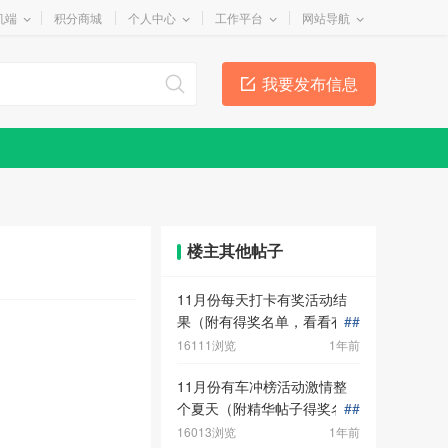
机端
积分商城
个人中心
工作平台
网站导航
我要发布信息
楼主其他帖子
11月份每天打卡有奖活动结
果（附有得奖名单，看看有没
#
#
有你了！
16111浏览
1年前
11月份有车冲榜活动激情整
个夏天（附精华帖子得奖名单
#
#
噢！）
16013浏览
1年前