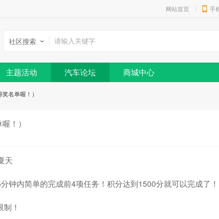
网站首页
手
社区搜索
主题活动
汽车论坛
商城中心
得奖名单喔！）
单喔！）
夏天
5分钟内简单的完成前4项任务！积分达到1500分就可以完成了！
限制！