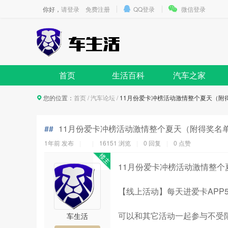
你好，
请登录
免费注册
QQ登录
微信登录
首页
生活百科
汽车之家
您的位置：
首页
/
汽车论坛
/
11月份爱卡冲榜活动激情整个夏天（附
##
11月份爱卡冲榜活动激情整个夏天（附得奖名
1年前
发布
16151 浏览
0 回复
0
点赞
11月份爱卡冲榜活动激情整个
【线上活动】每天进爱卡APP
可以和其它活动一起参与不受
车生活