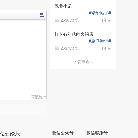
保养小记
#
精华帖子
#
25365浏览
1年前
打卡有年代的火锅店
#
旅游游记
#
26370浏览
1年前
查看更多
字数统计
汽车论坛
微信公众号
微信客服号