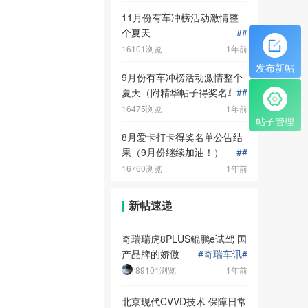
11月份有车冲榜活动激情整
个夏天
#
#
16101浏览
1年前
发布新帖
9月份有车冲榜活动激情整个
夏天（附精华帖子得奖名单
#
#
噢！）
16475浏览
1年前
帖子管理
8月爱卡打卡得奖名单公告结
果（9月份继续加油！）
#
#
16760浏览
1年前
新帖速递
奇瑞瑞虎8PLUS鲲鹏e试驾 国
产品牌的娇傲
#
奇瑞车讯
#
89101浏览
1年前
北京现代CVVD技术 保障日常