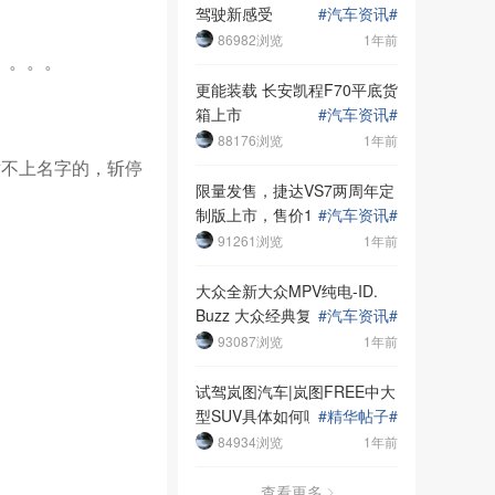
驾驶新感受
#
汽车资讯
#
86982浏览
1年前
。。。。
更能装载 长安凯程F70平底货
箱上市
#
汽车资讯
#
88176浏览
1年前
对不上名字的，斩停
限量发售，捷达VS7两周年定
制版上市，售价14.58万元
#
汽车资讯
#
91261浏览
1年前
大众全新大众MPV纯电-ID.
Buzz 大众经典复古系列
#
汽车资讯
#
93087浏览
1年前
试驾岚图汽车|岚图FREE中大
型SUV具体如何呢？
#
精华帖子
#
84934浏览
1年前
查看更多