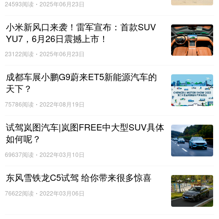
24593阅读
2025年06月23日
立起人无我有的独家壁垒，重新定义百万MPV的商务
接待标准。
小米新风口来袭！雷军宣布：首款SUV
3.8米舱内有效空间与全维隐私，共筑移动会客厅
YU7，6月26日震撼上市！
的全场景礼遇
23122阅读
2025年06月23日
真正的超豪华座舱，是空间、质感与私密性的高度
成都车展小鹏G9蔚来ET5新能源汽车的
统一。私享饮吧是尊界V800豪华体验的灵魂，而超大
天下？
空间、顶级材质与全维度隐私配置，则是承载这份礼
75786阅读
2022年08月19日
遇的强大载体。
试驾岚图汽车|岚图FREE中大型SUV具体
如何呢？
69637阅读
2022年03月10日
东风雪铁龙C5试驾 给你带来很多惊喜
76622阅读
2022年03月06日
空间是豪华的第一前提。尊界V800拥有行业领先
的3.8米舱内有效空间，二排贵宾位拥有充裕的腿部与