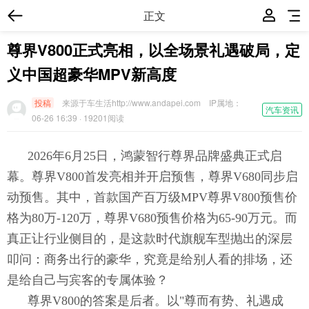
正文
尊界V800正式亮相，以全场景礼遇破局，定
义中国超豪华MPV新高度
投稿
来源于车生活http://www.andapei.com
IP属地：
汽车资讯
06-26 16:39
· 19201阅读
2026年6月25日，鸿蒙智行尊界品牌盛典正式启
幕。尊界V800首发亮相并开启预售，尊界V680同步启
动预售。其中，首款国产百万级MPV尊界V800预售价
格为80万-120万，尊界V680预售价格为65-90万元。而
真正让行业侧目的，是这款时代旗舰车型抛出的深层
叩问：商务出行的豪华，究竟是给别人看的排场，还
是给自己与宾客的专属体验？
尊界V800的答案是后者。以"尊而有势、礼遇成