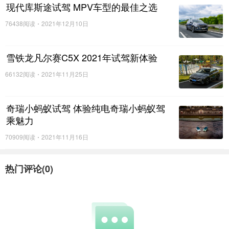
现代库斯途试驾 MPV车型的最佳之选
横向空间，即便座椅完全放倒休憩，也无丝毫压抑
76438阅读
2021年12月10日
感。常规状态下758L的后备箱容积，可轻松容纳7个标
准登机箱，应对多人商务出行、机场接送毫无压力。
雪铁龙凡尔赛C5X 2021年试驾新体验
座舱空间可拓展至2713L，配合超过10种空间布局，无
66132阅读
2021年11月25日
论是商务接待、团队出行还是私人旅行，都能快速适
配。
奇瑞小蚂蚁试驾 体验纯电奇瑞小蚂蚁驾
乘魅力
70909阅读
2021年11月16日
热门评论(
0
)
材质质感是决定座舱豪华的基础。尊界V800铺陈
超过30处顶级切工水晶装饰、80余处真金属饰件，搭
配长达17米的氛围灯带。水晶饰件与私享饮吧的精致