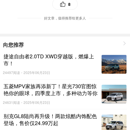
8
段也不洒漏；内置智能温控与防干烧保护；无残留易
清洁设计，避免水垢异味；所有接触部件均采用食品
好文章，值得推荐给更多人
级环保用材，从源头杜绝健康隐患。
向您推荐
捷途自由者2.0TD XWD穿越版，燃爆上
市！
24497阅读
2025年06月23日
私享饮吧的意义远超配置范畴，它像一位隐形专属
五菱MPV家族再添新丁！星光730官图惊
侍应生，将商务接待的礼仪颗粒度细化到"一杯饮品"的
艳你的眼球，四季度上市，多种动力等你
维度。机场接机时，宾客上车便能拿到温度刚好的咖
来选择！
24631阅读
2025年06月23日
啡，长途疲惫瞬间消解；重要客户洽谈时，泡上一壶
别克GL8陆尚再升级！两款炫酷内饰配色
好茶，在茶香里拉近双方的沟通距离。这种把礼遇融
登场，售价仅24.99万起
入每段行程的设计，让尊界V800跳出同质化竞争，建