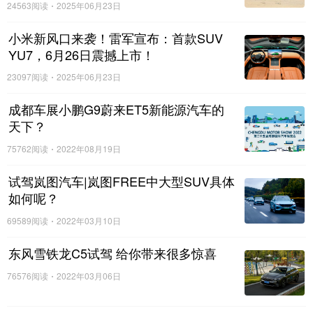
24563阅读
2025年06月23日
张朝阳认为，相比之下，半固态电池有效抑制热量产
小米新风口来袭！雷军宣布：首款SUV
生、阻挡锂枝晶穿刺和机械损伤导致的内短路，从而
YU7，6月26日震撼上市！
从源头降低爆燃风险；同时因保留部分电解液，也规
23097阅读
2025年06月23日
避了固态与固态之间因振动等造成的界面接触不稳问
题。此外，固态电解质的稳定性使半固态电池可通过
成都车展小鹏G9蔚来ET5新能源汽车的
电极材料创新改善低温充放电慢、趴窝等难题，其充
天下？
放电通透性和扩散系数对低温性能有明显优势。
75762阅读
2022年08月19日
试驾岚图汽车|岚图FREE中大型SUV具体
如何呢？
69589阅读
2022年03月10日
东风雪铁龙C5试驾 给你带来很多惊喜
76576阅读
2022年03月06日