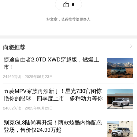
6
好文章，值得推荐给更多人
向您推荐
搜狐创始人、董事局主席兼首席执行官、物理学博士
捷途自由者2.0TD XWD穿越版，燃爆上
张朝阳
市！
“全固态电池是未来方向，而半固态电池是当下更现实
24469阅读
2025年06月23日
的解决方案。”搜狐创始人、董事局主席兼首席执行
五菱MPV家族再添新丁！星光730官图惊
官、物理学博士张朝阳在致辞中指出，传统液态锂电
艳你的眼球，四季度上市，多种动力等你
池因电解液易燃，在高温或力学碰撞下易引发热失
来选择！
24602阅读
2025年06月23日
控。从物理原理看，全固态电池用固态电解质替代液
别克GL8陆尚再升级！两款炫酷内饰配色
态电解液，从根本上解决了安全性痛点，但固态电解
登场，售价仅24.99万起
质的界面通透性、一致性和稳定性仍需时间突破。