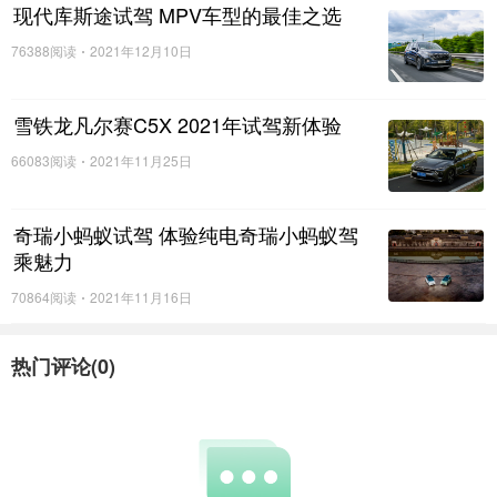
现代库斯途试驾 MPV车型的最佳之选
76388阅读
2021年12月10日
搜狐网副总编辑、汽车事业部总经理晏成
雪铁龙凡尔赛C5X 2021年试驾新体验
66083阅读
2021年11月25日
搜狐网副总编辑、汽车事业部总经理晏成表示，行业
存在三个现实问题，一是新车同质化严重，高端车型
的不可复制护城河尚未明确；二是全行业利润向电
奇瑞小蚂蚁试驾 体验纯电奇瑞小蚂蚁驾
乘魅力
池、芯片等上游转移，车企需要寻找新的毛利增长
点；三是半固态电池争议不断，其带来的实际变化尚
70864阅读
2021年11月16日
未明确。因此，论坛邀请了顶尖的学术专家和行业资
热门评论(
0
)
深智库、电池企业高层与车企高管，搭建对话、交流
平台，为行业提供参考。