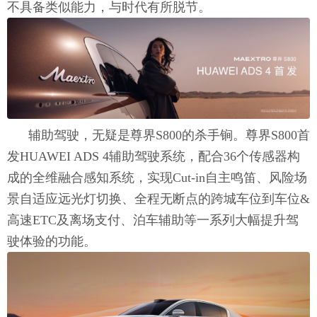
不具备类似能力，与时代有所脱节。
辅助驾驶，无疑是尊界S800的杀手锏。尊界S800首
发HUAWEI ADS 4辅助驾驶系统，配合36个传感器构
成的全维融合感知系统，实现Cut-in自主鸣笛、风险场
景自适应远光灯切换、全程无断点的跨城车位到车位&
高速ETC及离场支付、泊车辅助等一系列大幅提升驾
驶体验的功能。