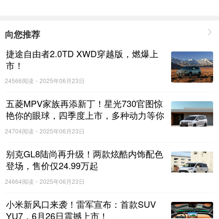
向您推荐
捷途自由者2.0TD XWD穿越版，燃爆上
市！
24566阅读
2025年06月23日
五菱MPV家族再添新丁！星光730官图惊
艳你的眼球，四季度上市，多种动力等你
来选择！
24704阅读
2025年06月23日
别克GL8陆尚再升级！两款炫酷内饰配色
登场，售价仅24.99万起
24664阅读
2025年06月23日
小米新风口来袭！雷军宣布：首款SUV
YU7，6月26日震撼上市！