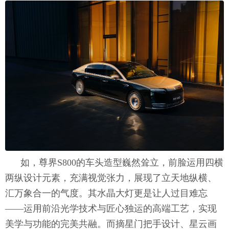
如，尊界S800的车头造型巍然耸立，前脸运用四横
两纵设计元素，充满视觉张力，展现了立天地纵横、
汇万象合一的气度。其水晶大灯更是让人过目难忘
——运用前沿光学技术与匠心独运的高端工艺，实现
美学与功能的完美共融。而摘星门把手设计、星云画