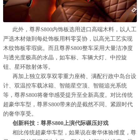
此外，尊界S800内饰板选用进口高端木料，以人工
严选木材做到每处饰板用料零妥协，以高光工艺实现
木纹饰板零瑕疵。而且尊界S800整车采用大量洁净度
与透光度极高的水晶，如车标、车辆大灯、中控旋
钮、星环散射体等。
再加上独立双享双零重力座椅、满配行政中岛台设
计、双温控车载冰箱、智能星空顶、智能追光系统
等，尊界S800将奢华感受提升至全新高度。对比传统
超豪华车型，尊界S800带来的是截然不同、紧跟时代
的奢华享受。
创新科技：尊界S800上演代际碾压好戏
相比传统超豪华车型，如果说在奢华体验维度，尊