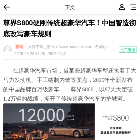
正文
尊界S800硬刚传统超豪华汽车！中国智造彻
底改写豪车规则
投稿
来源于车生活http://www.andapei.com
IP属地：
汽车资讯
2025-08-29 13:58
· 28239阅读
在超豪华汽车市场，当某些超豪华车型还执着于大
马力发动机、手工缝制内饰等卖点，2025年全新发布
的中国品牌百万级豪车——尊界S800，以87天大定破
1.2万辆的战绩，撕开了传统超豪华汽车的护城河。