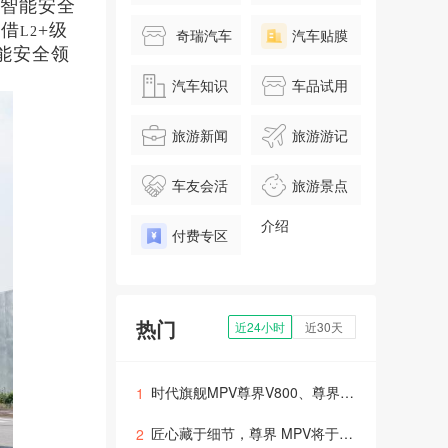
智能安全
凭借
+级
L2
奇瑞汽车
汽车贴膜
能安全领
汽车知识
车品试用
旅游新闻
旅游游记
车友会活
旅游景点
动
介绍
付费专区
热门
近24小时
近30天
时代旗舰MPV尊界V800、尊界V680上市，售价64.8万元起
1
匠心藏于细节，尊界 MPV将于8月5日正式上市
2