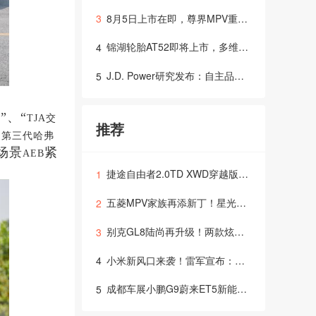
8月5日上市在即，尊界MPV重新定义超豪华出行体验？
3
锦湖轮胎AT52即将上市，多维度技术支撑全场景出行需求，打造全地形轮胎新选择
4
J.D. Power研究发布：自主品牌新车质量表现首次超越主流国际品牌及豪华品牌，行业竞争焦点转向用户
5
”、“
正
TJA交
推荐
，第三代哈弗
场景
紧
AEB
捷途自由者2.0TD XWD穿越版，燃爆上市！
1
五菱MPV家族再添新丁！星光730官图惊艳你的眼球，四季度上市，多种动力等你来选择！
2
别克GL8陆尚再升级！两款炫酷内饰配色登场，售价仅24.99万起
3
小米新风口来袭！雷军宣布：首款SUV YU7，6月26日震撼上市！
4
成都车展小鹏G9蔚来ET5新能源汽车的天下？
5