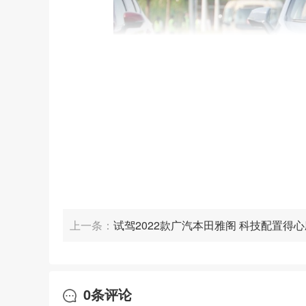
当车辆行驶至
拥堵与全速段
自适
TJA
ACC
上一条：
试驾2022款广汽本田雅阁 科技配置得
，通过车距传感器扫描车辆前方道路，
H6
动机控制系统，来使车辆与前车保持安全
可帮助试驾者更加轻松地应对城市里的拥
0
条评论