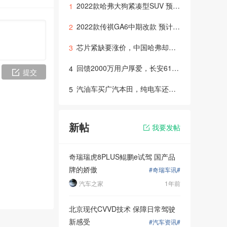
2022款哈弗大狗紧凑型SUV 预计2022年初上市
1
2022款传祺GA6中期改款 预计年底或明年初推出上市
2
芯片紧缺要涨价，中国哈弗却降价！618宠粉节错过就无了！
3
回馈2000万用户厚爱，长安618拼车节火热开启！
4
提交
汽油车买广汽本田，纯电车还是选广汽本田！绎乐凭实力圈粉
5
新帖
我要发帖
奇瑞瑞虎8PLUS鲲鹏e试驾 国产品
牌的娇傲
#奇瑞车讯#
汽车之家
1年前
北京现代CVVD技术 保障日常驾驶
新感受
#汽车资讯#