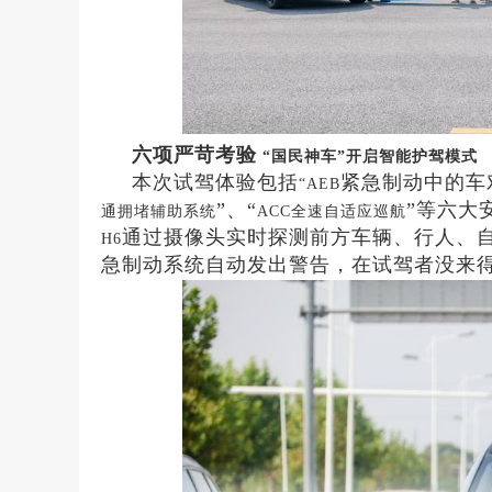
六项严苛考验
“国民神车”开启智能护驾模式
本次试驾体验包括
紧急制动中的车
“AEB
”、“
”等六大
通拥堵辅助系统
ACC全速自适应巡航
通过摄像头实时探测前方车辆、行人、
H6
急制动系统自动发出警告，
在试驾者没来