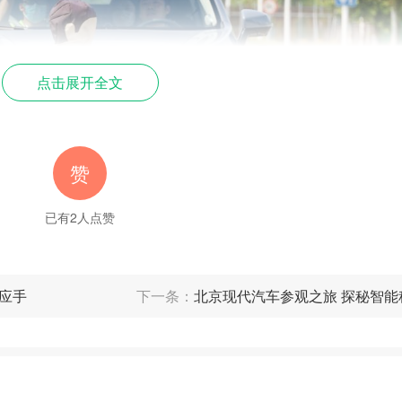
点击展开全文
赞
已有
2
人点赞
应巡航的组合测试路段时，时速保持在
公里以下的
60
心应手
下一条：
北京现代汽车参观之旅 探秘智能
监测与前车车距。轮速传感器采集车速信号，协调制动
距离，完美实现自动跟车与车道保持。此功能适用于多
堵路况，也能有效降低长途驾驶带来的疲劳。