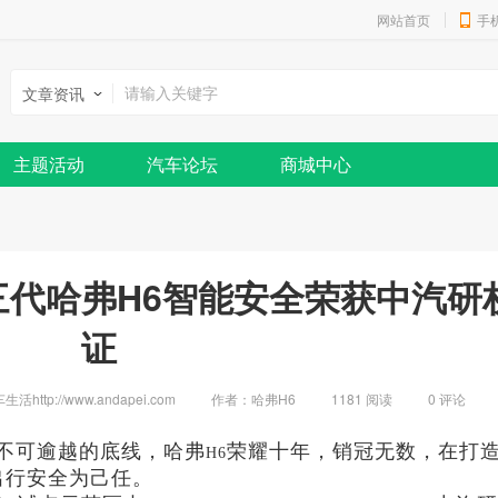
网站首页
手
文章资讯
主题活动
汽车论坛
商城中心
三代哈弗H6智能安全荣获中汽研
证
http://www.andapei.com
作者：哈弗H6
1181 阅读
0
评论
不可逾越的底线，哈弗
荣耀十年，销冠无数，在打
H6
出行安全为己任。