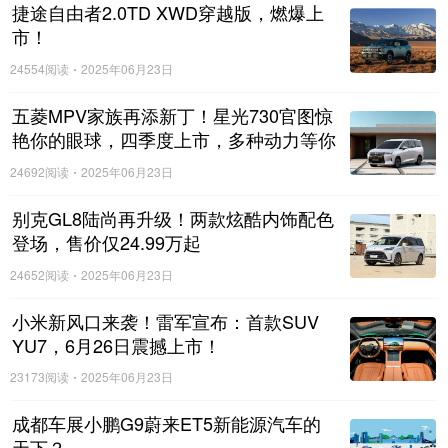
捷途自由者2.0TD XWD穿越版，燃爆上
市！
24554阅读
2025年06月23日
五菱MPV家族再添新丁！星光730官图惊
艳你的眼球，四季度上市，多种动力等你
来选择！
24692阅读
2025年06月23日
别克GL8陆尚再升级！两款炫酷内饰配色
登场，售价仅24.99万起
24652阅读
2025年06月23日
小米新风口来袭！雷军宣布：首款SUV
YU7，6月26日震撼上市！
23173阅读
2025年06月23日
成都车展小鹏G9蔚来ET5新能源汽车的
天下？