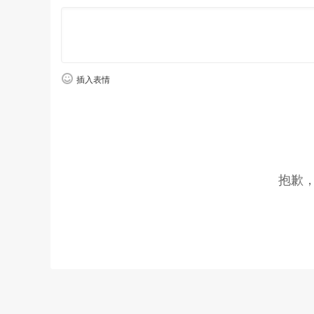
插入表情
在实际驾驶过程中，凌尚给我的最大感
候，发动机都能源源不断的提供动力。此外，
抱歉
键作用，特别是你在行驶过程中，如想深踩
受，而且还没有过多的延迟，但重点是它整