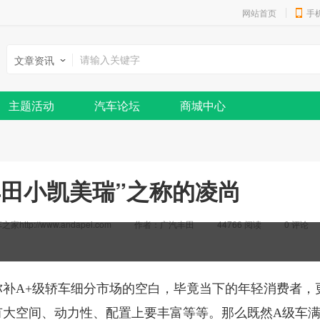
网站首页
手
文章资讯
主题活动
汽车论坛
商城中心
田小凯美瑞”之称的凌尚
http://www.andapei.com
作者：广汽丰田
44766 阅读
0
评论
弥补A+级轿车细分市场的空白，毕竟当下的年轻消费者，
有大空间、动力性、配置上要丰富等等。那么既然A级车