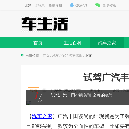
你好，
请登录
免费注册
QQ登录
微信登录
首页
生活百科
汽车之家
当前位置：
首页
/
汽车之家
/
汽车试驾
/
正文
试驾广汽丰
投稿
于
09-04 08:56
发布
IP属地：
来源：汽车之家
1
试驾广汽丰田小凯美瑞”之称的凌尚
9
【
】
汽车之家
广汽丰田
凌尚的出现就是为了
己能够买到一款较为全面性的车型，比如要