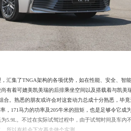
型，汇集了TNGA架构的各项优势，如在性能、安全、智
凌尚有着可媲美凯美瑞的后排乘坐空间以及搭载着与凯美
T变速箱黄金动力组合。熟悉的朋友或许会对这套动力总成十分熟悉，毕
率，171马力的功率及205牛米的扭矩，也是足够令它成
为5.9L。不过在实际试驾过程中，由于试驾时间及车内
义，所以有机会下次再去做个实测。