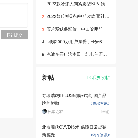
2022款哈弗大狗紧凑型SUV 预计2022年初上市
1
2022款传祺GA6中期改款 预计年底或明年初推出上市
2
芯片紧缺要涨价，中国哈弗却降价！618宠粉节错过就无了！
3
提交
回馈2000万用户厚爱，长安618拼车节火热开启！
4
汽油车买广汽本田，纯电车还是选广汽本田！绎乐凭实力圈粉
5
踩油门的时
说是起到关
新帖
我要发帖
的加速感
奇瑞瑞虎8PLUS鲲鹏e试驾 国产品
牌的娇傲
#奇瑞车讯#
汽车之家
1年前
北京现代CVVD技术 保障日常驾驶
新感受
#汽车资讯#