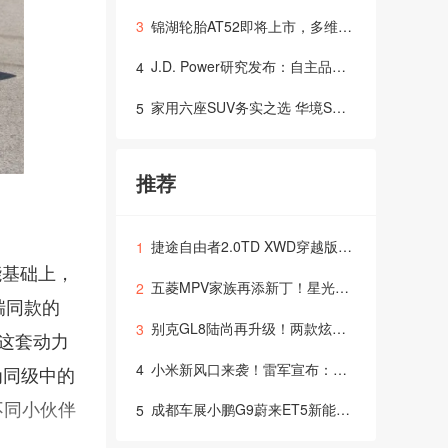
锦湖轮胎AT52即将上市，多维度技术支撑全场景出行需求，打造全地形轮胎新选择
3
J.D. Power研究发布：自主品牌新车质量表现首次超越主流国际品牌及豪华品牌，行业竞争焦点转向用户
4
家用六座SUV务实之选 华境S与零跑D19多场景体验横评
5
推荐
捷途自由者2.0TD XWD穿越版，燃爆上市！
1
能基础上，
五菱MPV家族再添新丁！星光730官图惊艳你的眼球，四季度上市，多种动力等你来选择！
2
瑞同款的
别克GL8陆尚再升级！两款炫酷内饰配色登场，售价仅24.99万起
3
竟这套动力
小米新风口来袭！雷军宣布：首款SUV YU7，6月26日震撼上市！
4
为同级中的
成都车展小鹏G9蔚来ET5新能源汽车的天下？
不同小伙伴
5