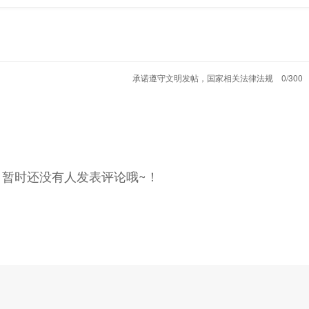
承诺遵守文明发帖，国家相关法律法规
0/300
受就是轻快、加速性好。无论是低扭起步或者是中高速深
可模拟10挡的CVT无级变速箱，在整个驾驶过程中可以
，暂时还没有人发表评论哦~！
油门加速超车，变速箱则会积极的拉高转速来换取最直接
个加速平顺性上是绝对让你满意的。