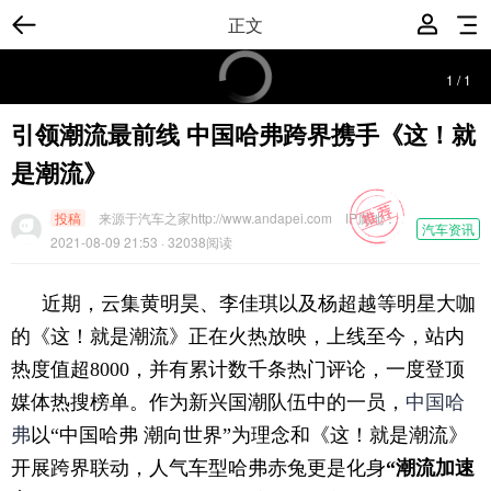
正文
1
/
1
引领潮流最前线 中国哈弗跨界携手《这！就
是潮流》
投稿
来源于汽车之家http://www.andapei.com
IP属地：
汽车资讯
2021-08-09 21:53
· 32038阅读
近期，云集黄明昊、李佳琪以及杨超越等明星大咖
的《这！就是潮流》正在火热放映，上线至今，站内
热度值超8
000
，并有累计数千条热门评论，一度登顶
媒体热搜榜单。作为新兴国潮队伍中的一员，
中国哈
弗
以“中国哈弗 潮向世界”为理念和《这！就是潮流》
开展跨界联动，人气车型哈弗赤兔更是化身
“潮流加速