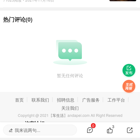
热门评论(
0
)
暂无任何评论
首页
联系我们
招聘信息
广告服务
工作平台
关注我们
Copyright @ 2021【
车生活
】andapei.com All Right Reserved
【
汽车论坛
】汽车之家_看车买车用车-就上汽车之家论坛
0
3
我来说两句...
网站里的文章来源于网络，如涉及版权问题可以随时联系删除！【
汽车之家
】
网站地
图