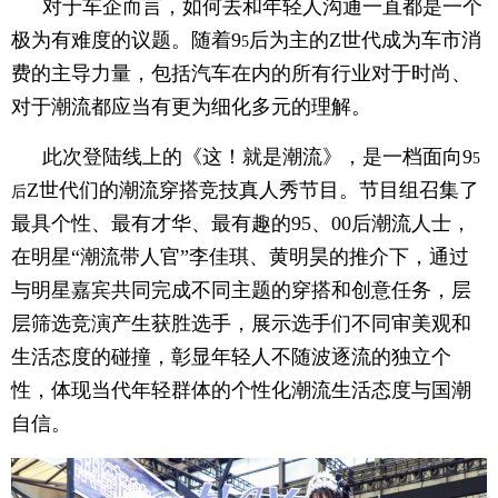
对于车企而言，如何去和年轻人沟通一直都是一个
极为有难度的议题。随着9
后为主的Z世代成为车市消
5
费的主导力量，包括汽车在内的所有行业对于时尚、
对于潮流都应当有更为细化多元的理解。
此次登陆线上的《这！就是潮流》，是一档面向9
5
Z世代们的潮流穿搭竞技真人秀节目。节目组召集了
后
最具个性、最有才华、最有趣的95、00后潮流人士，
在明星“潮流带人官”李佳琪、黄明昊的推介下，通过
与明星嘉宾共同完成不同主题的穿搭和创意任务，层
层筛选竞演产生获胜选手，展示选手们不同审美观和
生活态度的碰撞，彰显年轻人不随波逐流的独立个
性，体现当代年轻群体的个性化潮流生活态度与国潮
自信。