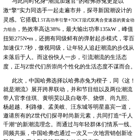
与此同时化身“潮流加速官”的哈弗赤兔更是以
激“擎”实力同选手一起走遍市井，探寻新国潮设计的
灵感。它搭载1
+
.5T高功率引擎
7DCT湿式双离合变速器的黄金动
，热效率高达38%，最大输出功率135kW，峰值
力组合
扭矩275N•m，还拥有同级鲜有的弹射起步模式，零百
加速仅7.7秒，傲视同级，让年轻人追赶潮流的步伐从
未落后于人。而这份快人一步，引流潮流的生活态
度，正与Z世代们所崇尚个性化的生活态度不谋而合。
此次，中国哈弗选择以哈弗赤兔为楔子，同《这！
就是潮流》展开跨界联动，并和节目组以及两位潮流
带人官李佳琪、黄明昊以及白敬亭、烧饼、尚九熙、
杨超越、利路修、孟美岐、汪东城等明星嘉宾一道，
邀请所有的Z世代们探寻时尚新元素，共同打造“千人
千潮”的新潮流理念。而通过与年轻群体们情系一线、
同频共振，中国哈弗也通过一次又一次地营销创新诠