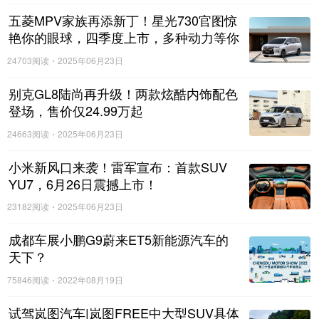
五菱MPV家族再添新丁！星光730官图惊
艳你的眼球，四季度上市，多种动力等你
来选择！
24703阅读
2025年06月23日
别克GL8陆尚再升级！两款炫酷内饰配色
登场，售价仅24.99万起
24663阅读
2025年06月23日
小米新风口来袭！雷军宣布：首款SUV
YU7，6月26日震撼上市！
23182阅读
2025年06月23日
成都车展小鹏G9蔚来ET5新能源汽车的
天下？
75846阅读
2022年08月19日
试驾岚图汽车|岚图FREE中大型SUV具体