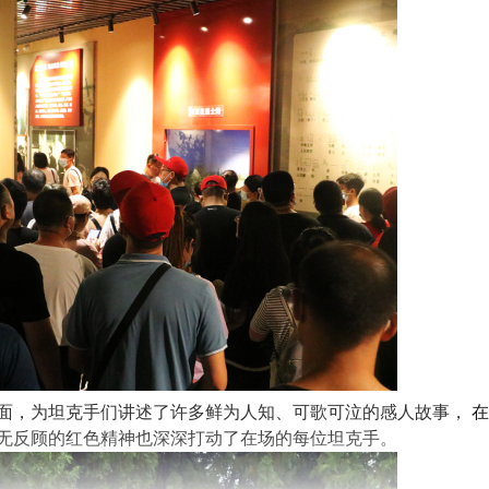
面
，为坦克手们
讲述了
许多鲜为人知
、
可歌可泣的感人故事
，
在
无反顾的红色精神也深深打动了在场的每位坦克手。