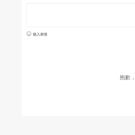
插入表情
抱歉
在
本次
“旅动中国红”临沂站活动过程中，坦
品牌也通过这种极具用户参与感的活动形式
，
与用
更大的价值。