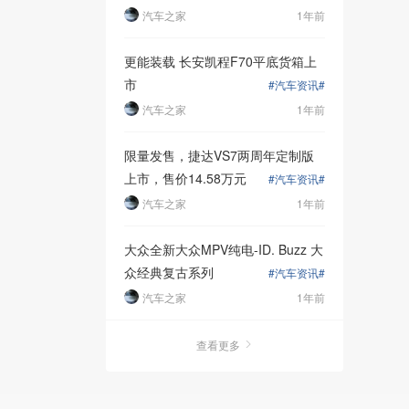
汽车之家
1年前
更能装载 长安凯程F70平底货箱上
市
#汽车资讯#
汽车之家
1年前
限量发售，捷达VS7两周年定制版
上市，售价14.58万元
#汽车资讯#
汽车之家
1年前
大众全新大众MPV纯电-ID. Buzz 大
众经典复古系列
#汽车资讯#
汽车之家
1年前
查看更多
展现品牌该
落实权利给