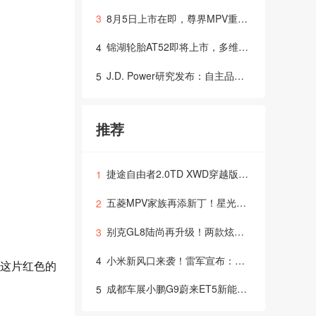
8月5日上市在即，尊界MPV重新定义超豪华出行体验？
3
锦湖轮胎AT52即将上市，多维度技术支撑全场景出行需求，打造全地形轮胎新选择
4
J.D. Power研究发布：自主品牌新车质量表现首次超越主流国际品牌及豪华品牌，行业竞争焦点转向用户
5
推荐
捷途自由者2.0TD XWD穿越版，燃爆上市！
1
五菱MPV家族再添新丁！星光730官图惊艳你的眼球，四季度上市，多种动力等你来选择！
2
别克GL8陆尚再升级！两款炫酷内饰配色登场，售价仅24.99万起
3
小米新风口来袭！雷军宣布：首款SUV YU7，6月26日震撼上市！
4
这片红色的
成都车展小鹏G9蔚来ET5新能源汽车的天下？
5