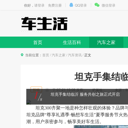
你好，
请登录
免费注册
QQ登录
微信登录
首页
生活百科
汽车之家
当前位置：
首页
/
汽车之家
/
汽车资讯
/
正文
坦克手集结临
投稿
于
07-21 15:08
发布
IP属地：
来源：车生活
1
坦克手集结临沂 服务共创之旅正式开启
8
坦克
3
00
齐聚一地是种怎样壮观的体验
？品牌
坦克品牌
“尊享礼遇季·畅想车生活”夏季服务节火
潮，用户亲密参与，畅享
美好车生活
。