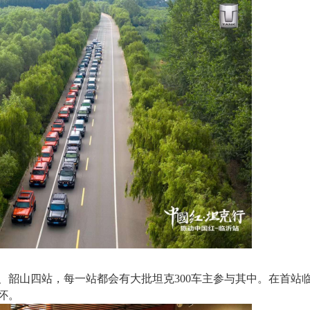
、韶山四站，每一站都会有大批坦克
3
00
车主
参与其中
。在首站
怀。