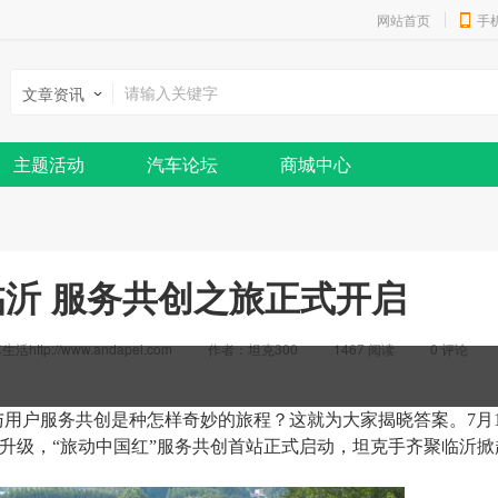
网站首页
手
文章资讯
主题活动
汽车论坛
商城中心
沂 服务共创之旅正式开启
http://www.andapei.com
作者：坦克300
1467 阅读
0
评论
与用户
服务共创
是种
怎样
奇妙的旅程
？
这就为大家揭晓答案。
7月
热升级，
“旅动中国红”服务
共创
首站正式启动，坦克手齐聚临沂掀