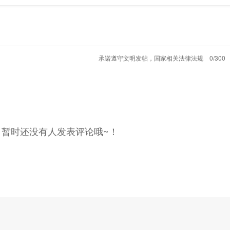
承诺遵守文明发帖，国家相关法律法规
0/300
，暂时还没有人发表评论哦~！
克用户因为相同的信念聚在一起，尽情享受多维度、多方位的坦克
户亲密同行
，
在
获得用户信任与支持的同时增加情感交流，为坦