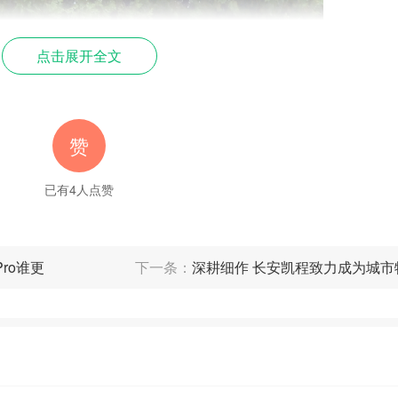
点击展开全文
赞
已有
4
人点赞
ro谁更
下一条：
深耕细作 长安凯程致力成为城市
陵园为革命先烈献上花篮
。
今天的幸福之音由历史中那些普通而
忘感恩老一辈革命人的伟大牺牲，而坦克品牌也将秉承红色精神