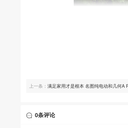
上一条：
满足家用才是根本 名图纯电动和几何A P
香？
走出孟良崮革命纪念馆
，
坦克手们来到了烈士
以血和泪奏响
，所有人在享受美好生活的同时也不
0
条评论
我，让更多的人看到中国制造之崛起。