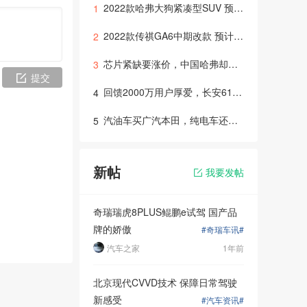
2022款哈弗大狗紧凑型SUV 预计2022年初上市
1
2022款传祺GA6中期改款 预计年底或明年初推出上市
2
芯片紧缺要涨价，中国哈弗却降价！618宠粉节错过就无了！
3
提交
回馈2000万用户厚爱，长安618拼车节火热开启！
4
汽油车买广汽本田，纯电车还是选广汽本田！绎乐凭实力圈粉
5
新帖
我要发帖
奇瑞瑞虎8PLUS鲲鹏e试驾 国产品
牌的娇傲
#奇瑞车讯#
汽车之家
1年前
生活。
坦克
北京现代CVVD技术 保障日常驾驶
克用户创造
新感受
#汽车资讯#