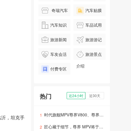
奇瑞汽车
汽车贴膜
汽车知识
车品试用
旅游新闻
旅游游记
车友会活
旅游景点
动
介绍
付费专区
热门
近24小时
近30天
时代旗舰MPV尊界V800、尊界V680上市，售价64.8万元起
1
临沂，坦克手
匠心藏于细节，尊界 MPV将于8月5日正式上市
2