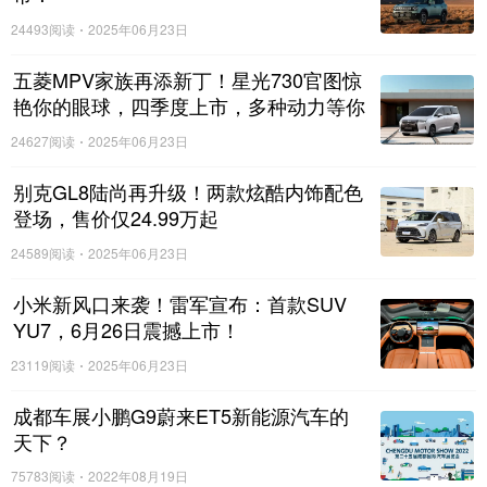
24493阅读
2025年06月23日
五菱MPV家族再添新丁！星光730官图惊
艳你的眼球，四季度上市，多种动力等你
来选择！
24627阅读
2025年06月23日
别克GL8陆尚再升级！两款炫酷内饰配色
登场，售价仅24.99万起
24589阅读
2025年06月23日
小米新风口来袭！雷军宣布：首款SUV
YU7，6月26日震撼上市！
23119阅读
2025年06月23日
成都车展小鹏G9蔚来ET5新能源汽车的
天下？
75783阅读
2022年08月19日