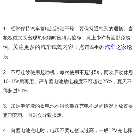
1、经常保持汽车蓄电池清洁干燥，要保持通气孔的通畅。当
极板或夹头出现氧化物时应将其擦净，涂上少许黄油以免腐
关注更多的汽车试驾内容：点击
汽车之家
论
蚀。
-
车生活
坛
2、
不可连续使用起动机，每次使用不超过5s，两次启动休息
10~15s后再用。严冬蓄电池放电程度不可超过25%，夏天不
得超过50%。
3、
加足电解液的蓄电池不得长期在充电不足的情况下放置要
定期充电，否则会导致报废。
4、
向
蓄电池
充电
时，电压不要过低或过高，一般12V充电标