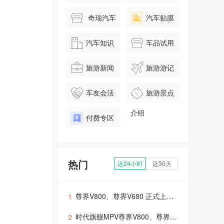
奇瑞汽车
汽车贴膜
汽车知识
车品试用
旅游新闻
旅游游记
车友会活
旅游景点
动
介绍
付费专区
热门
近24小时
近30天
尊界V800、尊界V680 正式上市，华为技术赋能重塑超豪华MPV价值标杆
1
时代旗舰MPV尊界V800、尊界V680上市，售价64.8万元起
2