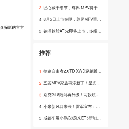
匠心藏于细节，尊界 MPV将于8月5日正式上市
3
8月5日上市在即，尊界MPV重新定义超豪华出行体验？
4
大众探影的官方
锦湖轮胎AT52即将上市，多维度技术支撑全场景出行需求，打造全地形轮胎新选择
5
推荐
捷途自由者2.0TD XWD穿越版，燃爆上市！
1
五菱MPV家族再添新丁！星光730官图惊艳你的眼球，四季度上市，多种动力等你来选择！
2
别克GL8陆尚再升级！两款炫酷内饰配色登场，售价仅24.99万起
3
小米新风口来袭！雷军宣布：首款SUV YU7，6月26日震撼上市！
4
成都车展小鹏G9蔚来ET5新能源汽车的天下？
5