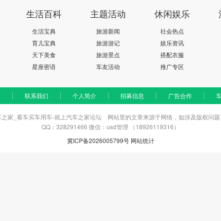
生活百科
主题活动
休闲娱乐
生活宝典
旅游新闻
社会热点
育儿宝典
旅游游记
娱乐资讯
天下美食
旅游景点
搭配衣服
星座密语
车友活动
推广专区
联系我们
个人简介
招募信息
广告合作
车之家_看车买车用车-就上汽车之家论坛
网站里的文章来源于网络，如涉及版权问题
QQ：328291466 微信：usd管理 （18926119316）
冀ICP备2026005799号
网站统计