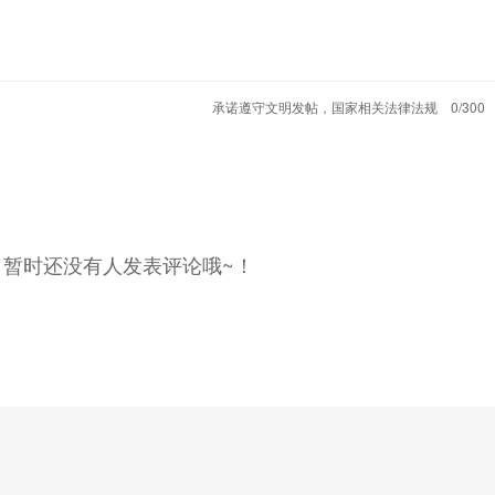
承诺遵守文明发帖，国家相关法律法规
0/300
，暂时还没有人发表评论哦~！
近欧版的T-Cross，看上去更加动感年轻，并且还有R-Line版本。个
轻，“途”系列看上去更加稳重一些。