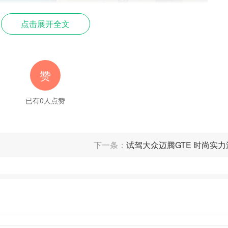
点击展开全文
赞
已有
0
人点赞
计上下点功夫，一款颜值不及格的车型年轻人看你的第二眼或许只是出于
之后都加入了年轻化的元素，探影作为家族中最年轻的一款，颜值表现自
下一条：
试驾大众迈腾GTE 时尚实