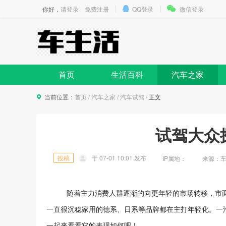
你好，
请登录
免费注册
QQ登录
微信登录
首页
生活百科
汽车之家
当前位置：
首页
/
汽车之家
/
汽车试驾
/
正文
试驾大众探
投稿
于
07-01 10:01
发布
IP属地：
来源：车生活
随着主力消费人群逐渐的向更年轻的市场转移，市
一直很沉稳家用的德系、日系等品牌都在主打年轻化。一
一起来看看它的表现如何吧！