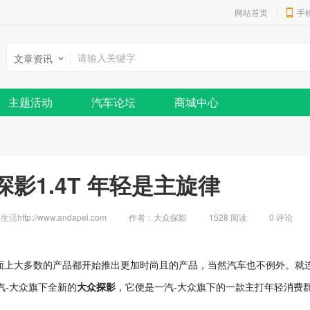
网站首页
手
文章资讯
主题活动
汽车论坛
商城中心
影1.4T 年轻是主旋律
http://www.andapei.com
作者：大众探影
1528 阅读
0
评论
面上大多数的产品都开始推出更加时尚且的产品，当然汽车也不例外。就
汽-大众旗下全新的
大众探影
，它便是一汽-大众旗下的一款主打年轻消费