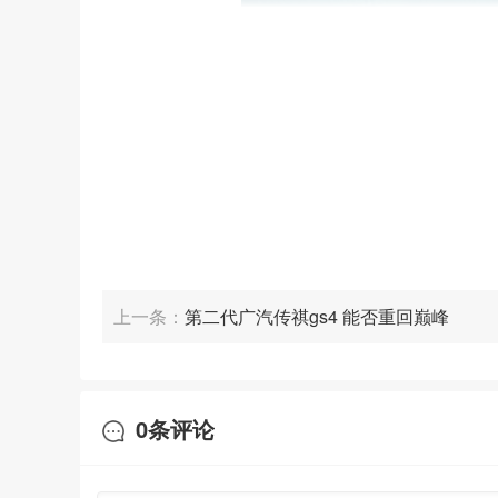
既然消费群体为当下的年轻人，那肯定要在外观设
众是不会犯这种错误的，旗下几乎所有的车型在改款换代
上一条：
第二代广汽传祺gs4 能否重回巅峰
0
条评论