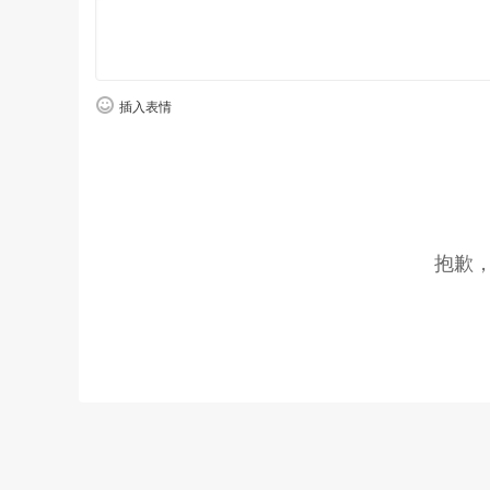
插入表情
抱歉
并且相比较自家兄弟上汽-大众途铠，探影的造型更加接
众的“探”系列，相比起上汽-大众的“途”系列看上去更加年