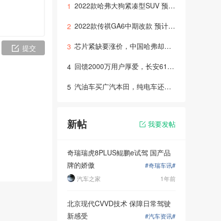
2022款哈弗大狗紧凑型SUV 预计2022年初上市
1
2022款传祺GA6中期改款 预计年底或明年初推出上市
2
芯片紧缺要涨价，中国哈弗却降价！618宠粉节错过就无了！
3
提交
回馈2000万用户厚爱，长安618拼车节火热开启！
4
汽油车买广汽本田，纯电车还是选广汽本田！绎乐凭实力圈粉
5
新帖
我要发帖
奇瑞瑞虎8PLUS鲲鹏e试驾 国产品
牌的娇傲
#奇瑞车讯#
人感觉一汽-大
汽车之家
1年前
北京现代CVVD技术 保障日常驾驶
新感受
#汽车资讯#