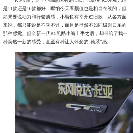
K5很帅，这里小编想说的是旧款。旧款的K5外观无论
是11款还是16款都好，哪怕今天看颜值也是相当在线的，但
如果要说动力和行驶质感，小编也有幸开过旧款，从各方面
来说，都只能说是不功不过，而且是显然不如同级别日系的
那种感觉。但全新一代K5凯酷小编上手之后，却带给了我一
种焕然一新的感受，甚至有种让人怀念的“德系”感。