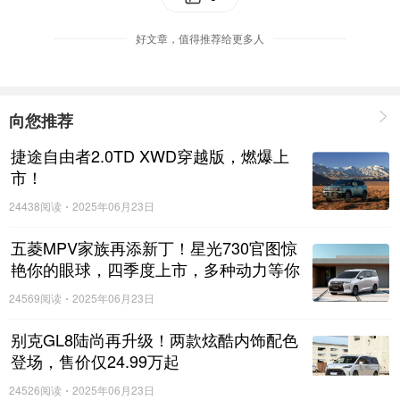
好文章，值得推荐给更多人
向您推荐
捷途自由者2.0TD XWD穿越版，燃爆上
市！
24438阅读
2025年06月23日
五菱MPV家族再添新丁！星光730官图惊
艳你的眼球，四季度上市，多种动力等你
来选择！
24569阅读
2025年06月23日
别克GL8陆尚再升级！两款炫酷内饰配色
登场，售价仅24.99万起
24526阅读
2025年06月23日