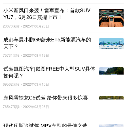
小米新风口来袭！雷军宣布：首款SUV
YU7，6月26日震撼上市！
23070阅读
2025年06月23日
成都车展小鹏G9蔚来ET5新能源汽车的
天下？
75731阅读
2022年08月19日
试驾岚图汽车|岚图FREE中大型SUV具体
如何呢？
69562阅读
2022年03月10日
东风雪铁龙C5试驾 给你带来很多惊喜
76547阅读
2022年03月06日
现代库斯途试驾 MPV车型的最佳之选