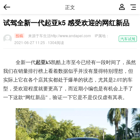
正文
试驾全新一代起亚k5 感受欢迎的网红新品
投稿
来源于车生活http://www.andapei.com
IP属地：
汽车试驾
2021-06-27 11:25
· 1304阅读
全新一代
起亚k5
凯酷上市至今已经有一段时间了，虽然
我们在销量排行榜上看着数据似乎并没有显得特别理想，但
实际上它在各个店其实都处于爆单的状态，尤其是2.0T的车
型，受欢迎程度就要更高了，而近期小编也是有机会上手了
一下这款“网红新品”，验证一下它是不是仅仅虚有其表。