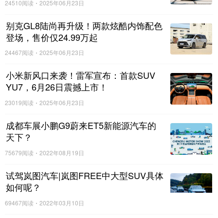
24510阅读
2025年06月23日
别克GL8陆尚再升级！两款炫酷内饰配色
登场，售价仅24.99万起
24467阅读
2025年06月23日
小米新风口来袭！雷军宣布：首款SUV
YU7，6月26日震撼上市！
23019阅读
2025年06月23日
成都车展小鹏G9蔚来ET5新能源汽车的
天下？
75679阅读
2022年08月19日
试驾岚图汽车|岚图FREE中大型SUV具体
如何呢？
69467阅读
2022年03月10日