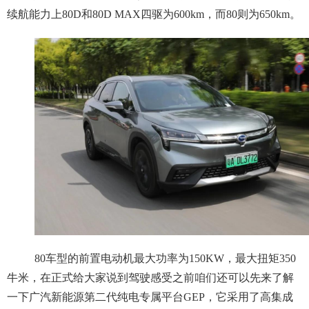
续航能力上80D和80D MAX四驱为600km，而80则为650km。
80车型的前置电动机最大功率为150KW，最大扭矩350
牛米，在正式给大家说到驾驶感受之前咱们还可以先来了解
一下广汽新能源第二代纯电专属平台GEP，它采用了高集成