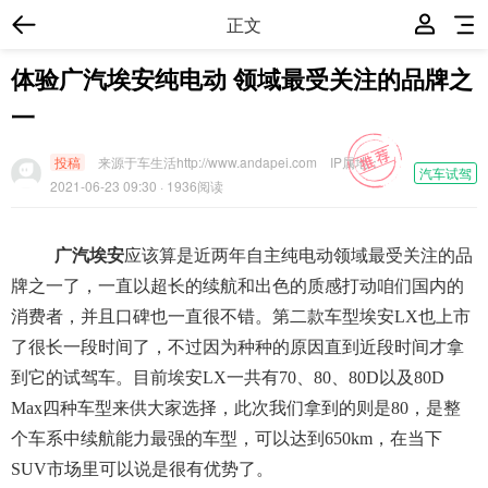
正文
体验广汽埃安纯电动 领域最受关注的品牌之
一
投稿
来源于车生活http://www.andapei.com
IP属地：
汽车试驾
2021-06-23 09:30
· 1936阅读
广汽埃安
应该算是近两年自主纯电动领域最受关注的品
牌之一了，一直以超长的续航和出色的质感打动咱们国内的
消费者，并且口碑也一直很不错。第二款车型埃安LX也上市
了很长一段时间了，不过因为种种的原因直到近段时间才拿
到它的试驾车。目前埃安LX一共有70、80、80D以及80D
Max四种车型来供大家选择，此次我们拿到的则是80，是整
个车系中续航能力最强的车型，可以达到650km，在当下
SUV市场里可以说是很有优势了。