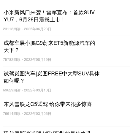
小米新风口来袭！雷军宣布：首款SUV
YU7，6月26日震撼上市！
23118阅读
2025年06月23日
成都车展小鹏G9蔚来ET5新能源汽车的
天下？
75782阅读
2022年08月19日
试驾岚图汽车|岚图FREE中大型SUV具体
如何呢？
69629阅读
2022年03月10日
东风雪铁龙C5试驾 给你带来很多惊喜
76614阅读
2022年03月06日