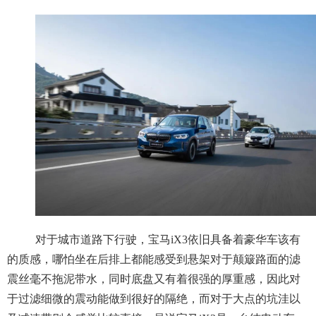
对于城市道路下行驶，宝马iX3依旧具备着豪华车该有
的质感，哪怕坐在后排上都能感受到悬架对于颠簸路面的滤
震丝毫不拖泥带水，同时底盘又有着很强的厚重感，因此对
于过滤细微的震动能做到很好的隔绝，而对于大点的坑洼以