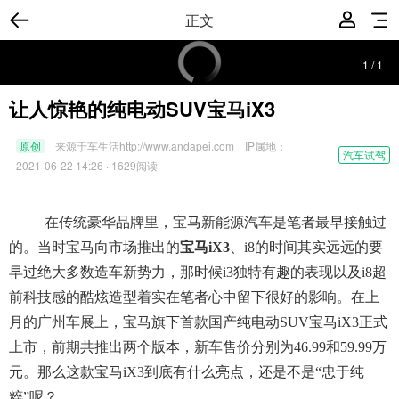
正文
1
/
1
让人惊艳的纯电动SUV宝马iX3
原创
来源于车生活http://www.andapei.com
IP属地：
汽车试驾
2021-06-22 14:26
· 1629阅读
在传统豪华品牌里，宝马新能源汽车是笔者最早接触过
的。当时宝马向市场推出的
宝马iX3
、i8的时间其实远远的要
早过绝大多数造车新势力，那时候i3独特有趣的表现以及i8超
前科技感的酷炫造型着实在笔者心中留下很好的影响。在上
月的广州车展上，宝马旗下首款国产纯电动SUV宝马iX3正式
上市，前期共推出两个版本，新车售价分别为46.99和59.99万
元。那么这款宝马iX3到底有什么亮点，还是不是“忠于纯
粹”呢？