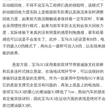
应动能回收，不得不说宝马工程师们真的很聪明，该模式下
的动能回收力度实际上是根据前车距离以及路况来实时调整
回收力度，如果前方路况顺畅或者保持着一定车距时，车辆
会采用惯性滑行模式，如果与前车车距太近则会加大回收力
度，实际体验下来真的没有明显的感受到拖拽感，晕车眩晕
感也可以说是不会发生了。此外，宝马iX3还设置有B挡，电
子挡拨入D挡模式下，再向左一拨即可挂入B挡，以实现单踏
板的效果。
悬架方面，宝马iX3采用着前双球节弹簧减振支柱前桥
和后多连杆式独立悬架。在场地试驾环节中，可以说很好的
体验到这套悬架的支撑性。作为一款家用中型纯电SUV来说
它的悬架支撑完全是没有问题的，再加上底盘上的电池组，
使得宝马iX3的重心比燃油版X3降低了7cm，熟知汽车的朋友
肯定被其惊讶到，因此宝马iX3在运动方面的表现是绝对不会
差过燃油版X3的。