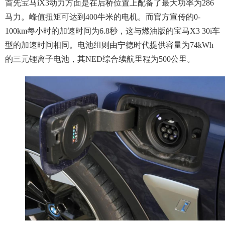
首先宝马iX3动力方面是在后桥位置上配备了最大功率为286
马力。峰值扭矩可达到400牛米的电机。而官方宣传的0-
100km每小时的加速时间为6.8秒，这与燃油版的宝马X3 30i车
型的加速时间相同。电池组则由宁德时代提供容量为74kWh
的三元锂离子电池，其NED综合续航里程为500公里。