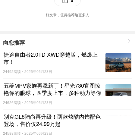
0
好文章，值得推荐给更多人
向您推荐
捷途自由者2.0TD XWD穿越版，燃爆上
市！
24492阅读
2025年06月23日
五菱MPV家族再添新丁！星光730官图惊
艳你的眼球，四季度上市，多种动力等你
来选择！
24626阅读
2025年06月23日
别克GL8陆尚再升级！两款炫酷内饰配色
登场，售价仅24.99万起
24588阅读
2025年06月23日