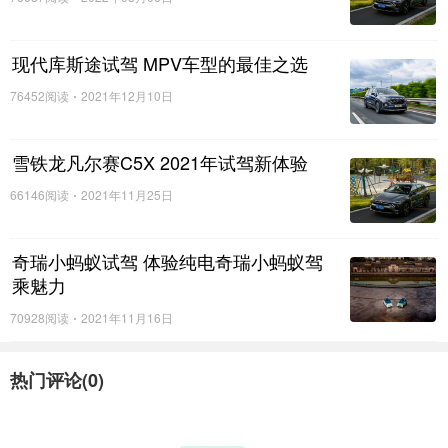
潮野出击
以野性魅力踏平山野泥沼
现代库斯途试驾 MPV车型的最佳之选
随着后视镜中的城市逐渐远去，哈弗大狗的
“雨林穿越”之旅才真
76452阅读
2021年12月10日
正开始，险峻未知的雨林之路正在一步步逼近。莫问前路多坦途，坚
信哈弗大狗
2+3+4+6>30万的价值不等式
足以应对一切挑战。
雪铁龙凡尔赛C5X 2021年试驾新体验
66146阅读
2021年11月25日
奇瑞小蚂蚁试驾 体验纯电奇瑞小蚂蚁驾
乘魅力
70928阅读
2021年11月16日
热门评论(
0
)