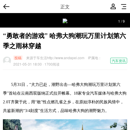
正文
1
/
9
“勇敢者的游戏” 哈弗大狗潮玩万里计划第六
季之雨林穿越
投稿
来源于车生活http://www.andapei.com
IP属地：
汽车资讯
2021-05-31 18:00
· 1700阅读
5月31日
，
“犬力已赴，潮野出击—哈弗大狗潮玩万里
计划
第六
季
”首站在
云南西双版纳
正式拉开帷幕
。
18
家
专业
汽车媒体与
哈弗大狗
2
.0T
齐
聚于此
，用
“敢”性
点燃孔雀之乡，在原始淳朴的民族风情中，
共鉴新潮的
“
3/4刻度”生活方式
，品味哈弗大狗的潮野魅力。