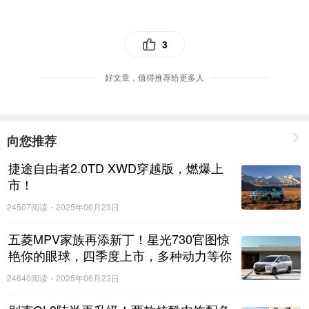
3
好文章，值得推荐给更多人
向您推荐
捷途自由者2.0TD XWD穿越版，燃爆上
市！
24507阅读
2025年06月23日
此番，哈弗大狗潮玩之旅途经泼水广场、孔雀湖、红牙象、热带雨林
谷、植物园等风景胜地，在美色、美景的映衬之下，哈弗大狗的潮野
五菱MPV家族再添新丁！星光730官图惊
范儿也更具穿透力。同时，多地打卡，精准导航必不可少。
哈弗大狗
艳你的眼球，四季度上市，多种动力等你
来选择！
搭载的导航可以同时接受多个目的地同时
“上线”，从而能够迅速规划
24640阅读
2025年06月23日
出一条用时短、不堵车的最佳潮玩路线，令出行更加高效，并赢得了