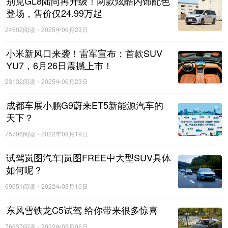
别克GL8陆尚再升级！两款炫酷内饰配色
媒体的一致好评。
登场，售价仅24.99万起
24602阅读
2025年06月23日
小米新风口来袭！雷军宣布：首款SUV
YU7，6月26日震撼上市！
23132阅读
2025年06月23日
成都车展小鹏G9蔚来ET5新能源汽车的
天下？
75796阅读
2022年08月19日
试驾岚图汽车|岚图FREE中大型SUV具体
如何呢？
潮玩之旅中，哈弗大狗搭载的
V3智能平台
也吸引了媒体关注。
V3智能
69651阅读
2022年03月10日
平台
可实现全语音交互，
随时随地可打断，语音播报无烦恼
，这不仅
东风雪铁龙C5试驾 给你带来很多惊喜
让旅途变得轻松愉快，更让操作变得简单，并为真正的雨林穿越奠定
了一个好的基调。
76637阅读
2022年03月06日