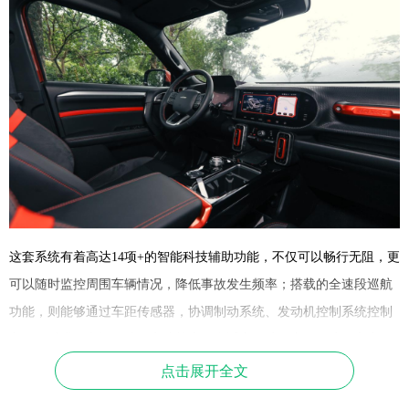
这套系统有着
高达
14项+
的
智能科技辅助功能
，不仅可以畅行无阻，更
可以随时监控周围车辆情况，降低事故发生频率；搭载的全速段巡航
功能，则能够通过车距传感器，协调制动系统、发动机控制系统控制
车距，以满足车辆低速、高速状态下自适应巡航，充分保障行车安
点击展开全文
全。有了它的加持，哈弗大狗轻松征服西双版纳早高峰。