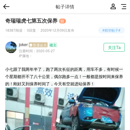
帖子详情
奇瑞瑞虎七第五次保养
精
18387阅读
0回复
2020年12月09日
发布
#精华帖子#
joker
普通会员
楼主
关注Ta
注册时间：
2020-05-27
IP属地：
小七跟了我两年半了，跑了两次长征的距离，用车不多，有时候一
个星期都开不了八十公里，偶尔跑多一点！一般都是按时间来保养
的！刚好又到保养时间了，今天有空就进站保养！