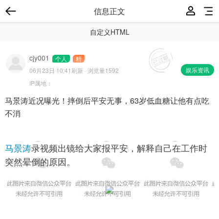
信息正文
自定义HTML
cjy001
个人
精
娱乐资讯
06月23日 10:41
刷新 · 浏览量1592
IP属地：
马景涛近况曝光！摔倒后平安无事，63岁低血糖让他有点吃
不消
马景涛
录视频出镜给大家报平安，解释自己在工作时
突然晕倒的原因。