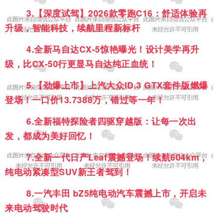
3.
【深度试驾】2026款零跑C16：舒适体验再
升级，智能科技，续航里程新标杆
4.
全新马自达CX-5惊艳曝光！设计美学再升
级，比CX-50行更显马自达纯正血统！
5.
【劲爆上市】上汽大众ID.3 GTX套件版燃爆
登场！一口价13.7388万，错过等一年！
6.
全新福特探险者四驱穿越版：让每一次出
发，都成为美好回忆！
7.
全新一代日产Leaf震撼登场！续航604km，
纯电动紧凑型SUV新王者驾到！
8.
一汽丰田 bZ5纯电动汽车震撼上市，开启未
来电动驾驶时代