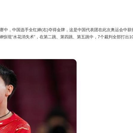
决赛中，中国选手全红婵(右)夺得金牌，这是中国代表团在此次奥运会中获
婵惊现“水花消失术”，在第二跳、第四跳、第五跳中，7个裁判全部打出1