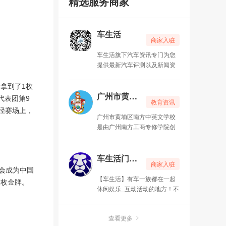
精选服务商家
车生活
商家入驻
车生活旗下汽车资讯专门为您
提供最新汽车评测以及新闻资
讯、导购、维修、保养、安
全、汽车论坛、自驾游、汽车
拿到了1枚
休闲、汽车文化等方面的内容,
广州市黄埔区南方中英文学校
代表团第9
教育资讯
是服务于购车人群的汽车公众
径赛场上，
号！
广州市黄埔区南方中英文学校
是由广州南方工商专修学院创
办、经广州市政府教育行政部
门批准成立的全日制中英文全
托寄宿民办学校。 学校环境设
车生活门户网
商家入驻
施 广州市黄埔区南方中英文学
会成为中国
校现设有幼儿园、小学、中
【车生活】有车一族都在一起
8枚金牌。
学，校舍面积约6万平方米。学
休闲娱乐_互动活动的地方！不
校位于广州市广汕公路长岭路
管你们是否有车一族,都可以在
83号，在著名风景区广州市干
这里找到你们的开心与快乐！
部疗养院旁边，依山傍水，空
查看更多
更多车生活故事,更多精彩的有