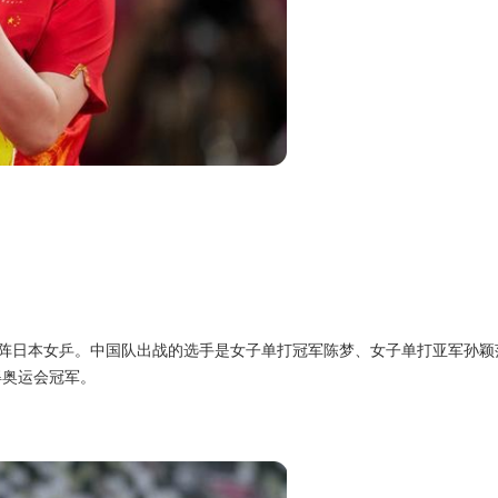
阵日本女乒。中国队出战的选手是女子单打冠军陈梦、女子单打亚军孙颖
得奥运会冠军。