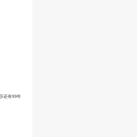
奖，小学广播操、自编操一等
奖等等…… 这里无污染、无干
扰，“环境造就人，教育培养
人；绿色让人健康、文明使人
明理”，广州市黄埔区南方中英
文学校是你学习、成长的理想
之地。 运动场 广州市黄埔区南
方中英文学校欢迎您的到来，
我们将伴随您快乐地渡过每一
天，让您学得更好，过得更充
实！
莎还有99年