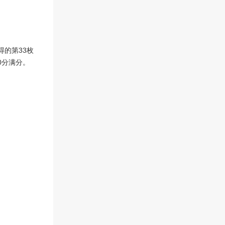
学思想品德建设活动先进单
位”、“艺术教育先进单位”、各
区仅选一个的“羊城语言艺术实
验基地”，更获得加拿大BC省
中文协会中级组作文比赛冠
得的第33枚
军，扬威海外！ 体育馆 学校比
0分满分。
较注重学生综合素质教育，其
中思想品德教育成果和艺术教
育特别显著：中学部获“第二届
大检阅暨素质教育成果展示”二
等奖；小学部获“粤港澳少儿美
术书法大赛”集体一等奖和特别
奖；“第三届世纪之星全国少年
儿童美术书法摄影艺术教育成
果展”金奖、银奖、铜奖各6
人，优秀奖2人，“第十三届双
龙杯少儿书法大赛”集体特等
奖，“第三十九届世界儿童画大
赛”28人获优秀奖；“中小学生
优秀美术书法作品大赛”团体特
等奖，歌咏比赛一等奖，舞蹈
比赛一等奖，小学组报刊二等