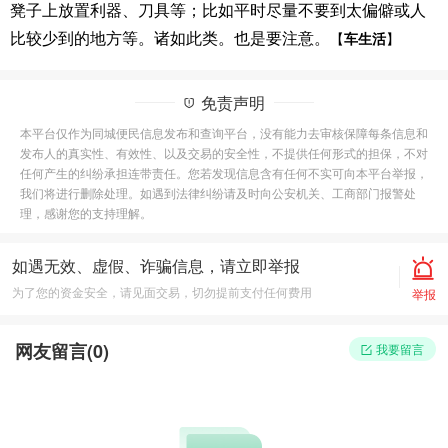
凳子上放置利器、刀具等；比如平时尽量不要到太偏僻或人
比较少到的地方等。诸如此类。也是要注意。
【
车生活
】
免责声明
本平台仅作为同城便民信息发布和查询平台，没有能力去审核保障每条信息和
发布人的真实性、有效性、以及交易的安全性，不提供任何形式的担保，不对
任何产生的纠纷承担连带责任。您若发现信息含有任何不实可向本平台举报，
我们将进行删除处理。如遇到法律纠纷请及时向公安机关、工商部门报警处
理，感谢您的支持理解。
如遇无效、虚假、诈骗信息，请立即举报
为了您的资金安全，请见面交易，切勿提前支付任何费用
举报
网友留言(
0
)
我要留言