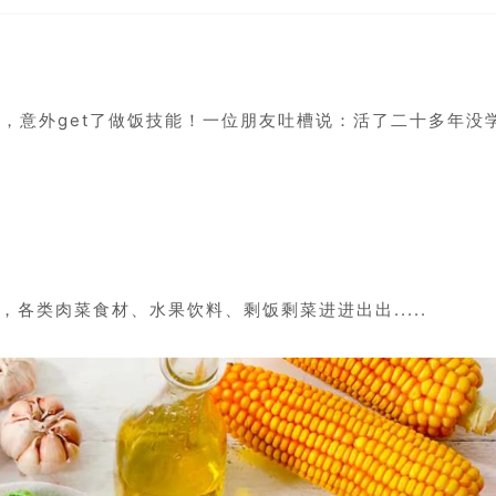
，意外get了做饭技能！一位朋友吐槽说：活了二十多年没
各类肉菜食材、水果饮料、剩饭剩菜进进出出.....