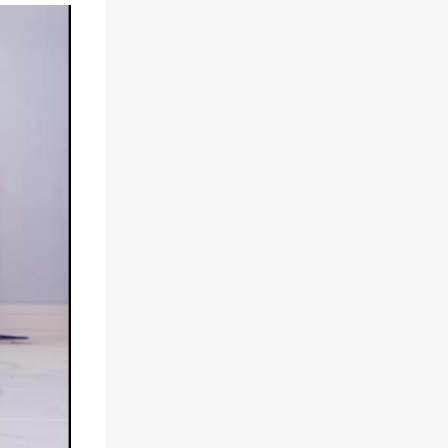
明理”，广州市黄埔区南方中英
文学校是你学习、成长的理想
之地。 运动场 广州市黄埔区南
方中英文学校欢迎您的到来，
我们将伴随您快乐地渡过每一
天，让您学得更好，过得更充
实！