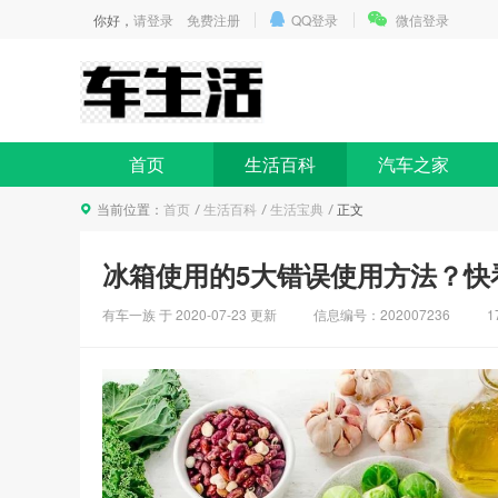
你好，
请登录
免费注册
QQ登录
微信登录
首页
生活百科
汽车之家
当前位置：
首页
生活百科
生活宝典
正文
冰箱使用的5大错误使用方法？快
有车一族 于
2020-07-23
更新
信息编号：202007236
1