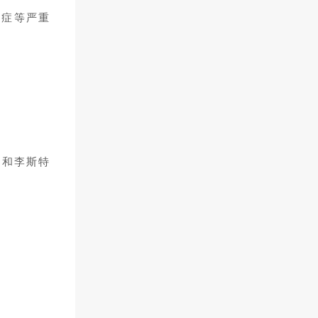
室齐备，音乐室、美术室、棋
血症等严重
艺室、科技室、语音室 多媒体
电教室、电脑室、卡拉OK室、
还有生物园、地理园、气象
站、体育馆、大礼堂、游泳
池、游乐园、塑胶篮球场、塑
胶环形跑道、足球场等活动场
地供学生们娱乐和锻炼。 教学
楼 广州市黄埔区南方中英文学
校开办以来，一直聘用原省、
市级示范性学校的校长管理学
菌和李斯特
校，严抓校纪校风、教学质量
不断提高，力求创立“优良校
风、优秀成绩、优质服务”的“三
优”名校。 学校教师大多本科以
上学历，中、高级以上职称，
我校连续六年语、数、英三科
成绩名列区前茅，评为“全国语
文教学先进学校”、 “全国中小
学思想品德建设活动先进单
位”、“艺术教育先进单位”、各
区仅选一个的“羊城语言艺术实