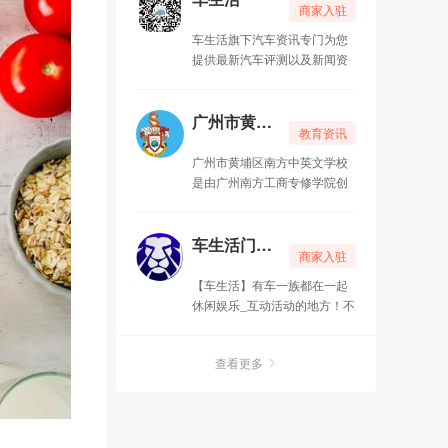
商家入驻
车生活旗下汽车资讯专门为您
提供最新汽车评测以及新闻资
讯、导购、维修、保养、安
全、汽车论坛、自驾游、汽车
休闲、汽车文化等方面的内容,
广州市黄埔区南方中英文学校
教育资讯
是服务于购车人群的汽车公众
号！
广州市黄埔区南方中英文学校
是由广州南方工商专修学院创
办、经广州市政府教育行政部
门批准成立的全日制中英文全
托寄宿民办学校。 学校环境设
车生活门户网
商家入驻
施 广州市黄埔区南方中英文学
校现设有幼儿园、小学、中
【车生活】有车一族都在一起
学，校舍面积约6万平方米。学
休闲娱乐_互动活动的地方！不
校位于广州市广汕公路长岭路
管你们是否有车一族,都可以在
83号，在著名风景区广州市干
这里找到你们的开心与快乐！
部疗养院旁边，依山傍水，空
查看更多
更多车生活故事,更多精彩的有
气清新，环境优美，被评
车一族的人生故事,尽在车生活
为：“广州市绿色学校”。 学校
综合门户网站！ 车生活
校设施设备完全按照国家一级
http://www.andapei.com/
一类学校标准配备，各项功能