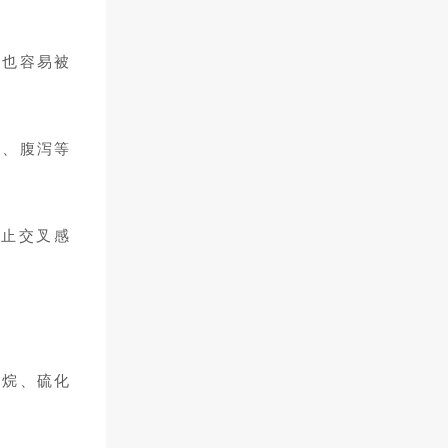
验基地”，更获得加拿大BC省
中文协会中级组作文比赛冠
军，扬威海外！ 体育馆 学校比
品也容易被
较注重学生综合素质教育，其
中思想品德教育成果和艺术教
育特别显著：中学部获“第二届
大检阅暨素质教育成果展示”二
等奖；小学部获“粤港澳少儿美
吐、腹泻等
术书法大赛”集体一等奖和特别
奖；“第三届世纪之星全国少年
儿童美术书法摄影艺术教育成
果展”金奖、银奖、铜奖各6
防止交叉感
人，优秀奖2人，“第十三届双
龙杯少儿书法大赛”集体特等
奖，“第三十九届世界儿童画大
赛”28人获优秀奖；“中小学生
优秀美术书法作品大赛”团体特
等奖，歌咏比赛一等奖，舞蹈
比赛一等奖，小学组报刊二等
甲烷、硫化
奖，小学广播操、自编操一等
奖等等…… 这里无污染、无干
扰，“环境造就人，教育培养
人；绿色让人健康、文明使人