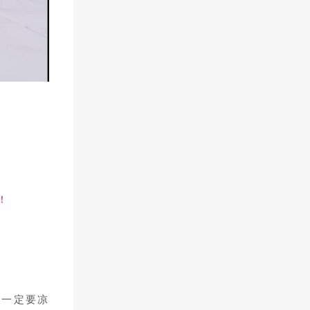
！
以一定要凉