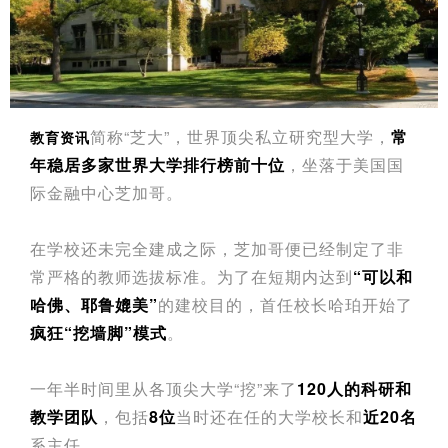
简称“芝大”，世界顶尖私立研究型大学，
常
教育资讯
年稳居多家世界大学排行榜前十位
，坐落于美国国
际金融中心芝加哥。
在学校还未完全建成之际，芝加哥便已经制定了非
常严格的教师选拔标准。
为了在短期内达到
“可以和
哈佛、耶鲁媲美”
的建校目的，首任校长哈珀开始了
疯狂“挖墙脚”模式
。
一年半时间里从各顶尖大学“挖”来了
120人的科研和
教学团队
，包括
8位
当时还在任的大学校长和
近20名
系主任。