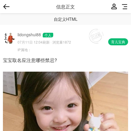
信息正文
自定义HTML
lidongshui88
个人
育儿宝典
07月11日 12:04
刷新 · 浏览量1872
IP属地：
宝宝取名应注意哪些禁忌?