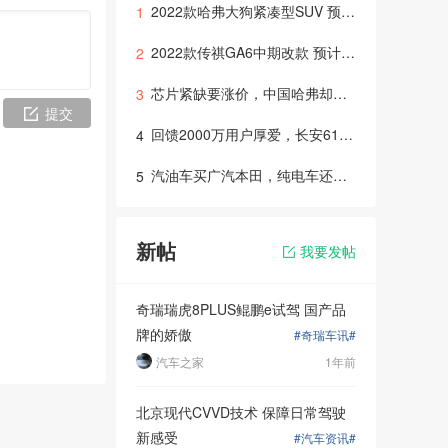
2022款哈弗大狗紧凑型SUV 预计2022年初上市
1
2022款传祺GA6中期改款 预计年底或明年初推出上市
2
芯片紧缺要涨价，中国哈弗却降价！618宠粉节错过就无了！
3
提交
回馈2000万用户厚爱，长安618拼车节火热开启！
4
汽油车买广汽本田，纯电车还是选广汽本田！绎乐凭实力圈粉
5
新帖
我要发帖
奇瑞瑞虎8PLUS鲲鹏e试驾 国产品
牌的娇傲
#奇瑞车讯#
汽车之家
1年前
北京现代CVVD技术 保障日常驾驶
新感受
#汽车资讯#