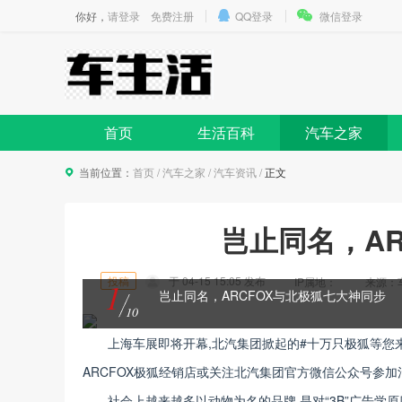
你好，
请登录
免费注册
QQ登录
微信登录
首页
生活百科
汽车之家
当前位置：
首页
/
汽车之家
/
汽车资讯
/
正文
岂止同名，A
投稿
于
04-15 15:05
发布
IP属地：
来源：车生
1
岂止同名，ARCFOX与北极狐七大神同步
10
上海车展即将
开幕,北汽集团掀起的#十万只极狐等您来
ARCFOX极狐经销店或关注北汽集团官方微信公众号参加活
社会上越来越多以动物为名的品牌,是对“3B”广告学原