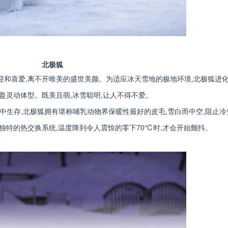
北极狐
迎和喜爱,离不开唯美的盛世美颜。为适应冰天雪地的极地环境,北极狐进
盈灵动体型。既美且萌,冰雪聪明,让人不得不爱。
中生存,北极狐拥有堪称哺乳动物界保暖性最好的皮毛,雪白而中空,阻止冷
套独特的热交换系统,温度降到令人震惊的零下70℃时,才会开始颤抖。