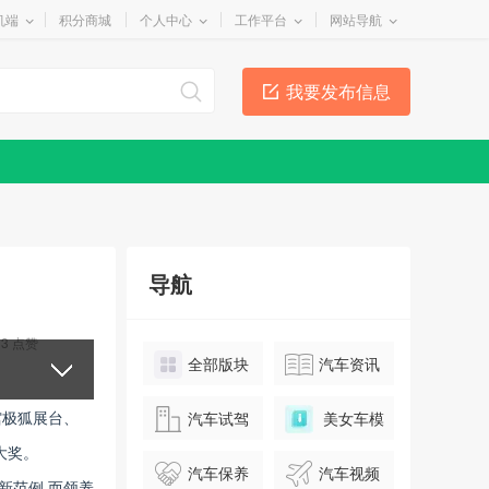
机端
积分商城
个人中心
工作平台
网站导航
我要发布信息
导航
3
点赞
全部版块
汽车资讯
馆极狐展台、
汽车试驾
美女车模
大奖。
汽车保养
汽车视频
新范例,而领养