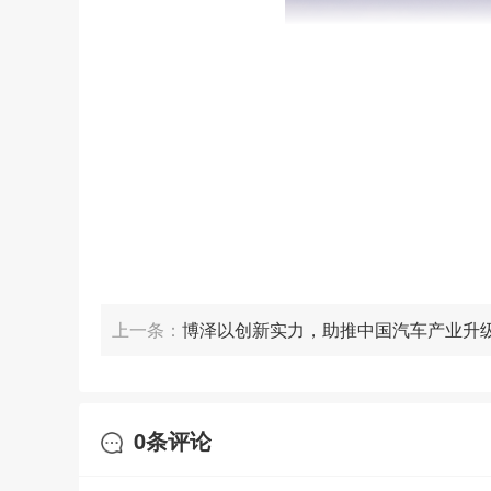
上一条：
博泽以创新实力，助推中国汽车产业升
长迁徙。
在食物极端匮乏的北极觅食,北极狐会在冬季离
狐迁徙的科学调查中,一只北极狐76天持续行进3506公
0
条评论
极敏捷。
有研究表明,北极狐是雪地行进速度最快的陆
快、稳、准、狠形容,堪称北极圈的猎豹,是动物界的短道速