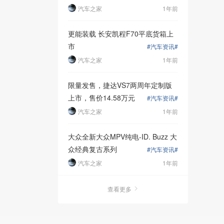
汽车之家
1年前
雀连续偷取鸟
更能装载 长安凯程F70平底货箱上
市
#汽车资讯#
萌,以获取食物
汽车之家
1年前
百个临时挖掘
限量发售，捷达VS7两周年定制版
夭夭,可谓
上市，售价14.58万元
#汽车资讯#
汽车之家
1年前
育后代,完全符
大众全新大众MPV纯电-ID. Buzz 大
。
众经典复古系列
#汽车资讯#
汽车之家
1年前
索人·车·自然
配,也不免与
查看更多