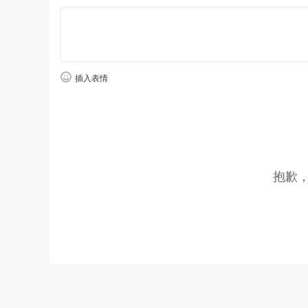
插入表情
抱歉