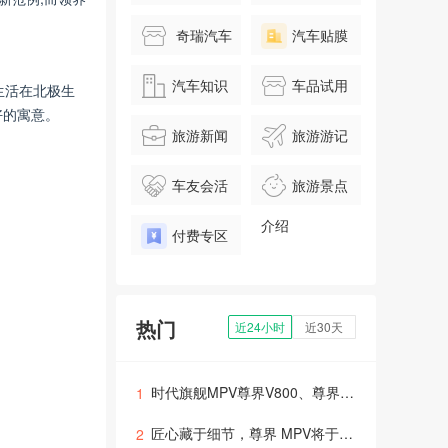
奇瑞汽车
汽车贴膜
汽车知识
车品试用
生活在北极生
好的寓意。
旅游新闻
旅游游记
车友会活
旅游景点
动
介绍
付费专区
热门
近24小时
近30天
时代旗舰MPV尊界V800、尊界V680上市，售价64.8万元起
1
匠心藏于细节，尊界 MPV将于8月5日正式上市
2