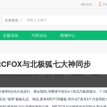
网站首页
手
文章资讯
主题活动
汽车论坛
商城中心
RCFOX与北极狐七大神同步
活http://www.andapei.com
作者：车生活
1698 阅读
0
评论
领养#活动火热进行。展会期间,消费者可前往4.1馆北汽集团展台、7.1
动,“领养”极狐礼品、饰品,更有ARCFOX极狐 阿尔法T真车6个月使用权
则和“视觉锤”定位原理的典型运用。ARCFOX与北极狐的深层联动,即为最