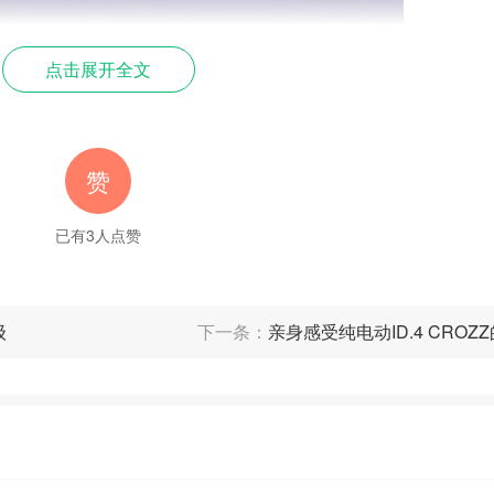
点击展开全文
赞
已有
3
人点赞
级
下一条：
亲身感受纯电动ID.4 CROZ
北极狐
开巢穴,长途导航迁徙到600公里外的地方,第二年夏天再返回家园。201
里,从挪威穿越北冰洋直抵加拿大。在极地风雪中保持绝佳方向感,令人赞叹。
行动物之一。为了在冰雪环境中捕食旅鼠、海雀等猎物,北极狐的启动和变
滑、花滑高手。而且,它们还是冰雪长跑能手,最高纪录突破每天155公里