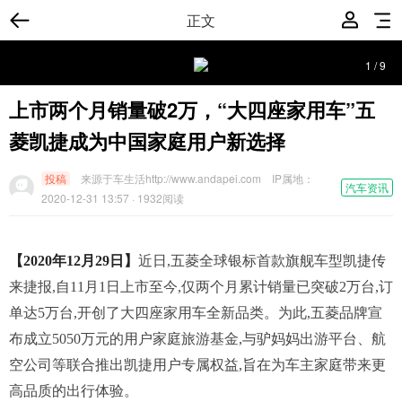
正文
1
/
9
上市两个月销量破2万，“大四座家用车”五
菱凯捷成为中国家庭用户新选择
投稿
来源于车生活http://www.andapei.com
IP属地：
汽车资讯
2020-12-31 13:57
· 1932阅读
【2020年12月29日】
近日,五菱全球银标首款旗舰车型凯捷传
来捷报,自11月1日上市至今,仅两个月累计销量已突破2万台,订
单达5万台,开创了大四座家用车全新品类。为此,五菱品牌宣
布成立5050万元的用户家庭旅游基金,与驴妈妈出游平台、航
空公司等联合推出凯捷用户专属权益,旨在为车主家庭带来更
高品质的出行体验。