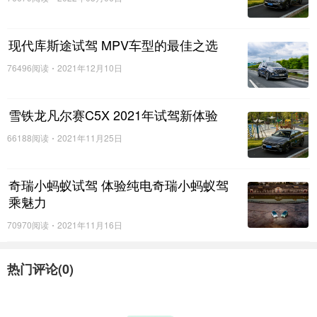
现代库斯途试驾 MPV车型的最佳之选
76496阅读
2021年12月10日
雪铁龙凡尔赛C5X 2021年试驾新体验
66188阅读
2021年11月25日
“凯捷大四座,全家头等舱”,引领家庭出行更多美好
此次活动上,五菱官方发布了“凯捷大四座,全家头等舱”全
奇瑞小蚂蚁试驾 体验纯电奇瑞小蚂蚁驾
新主题。从目前凯捷的市场情况来看,用户人群主要集中在华
乘魅力
南、华东和中原等经济发达地区,顶配旗舰车型在销量占比中
70970阅读
2021年11月16日
达到71%。用户驾乘五菱凯捷,从商务通勤、购物或接送孩子
的日常代步,到休闲聚会、全家老小出游,出行场景不断丰富,其
热门评论(
0
)
身份从“事业奋斗者”延伸到了“顾家好爸爸”的形象,这也意味
着人民对于家庭出行有着更高品质、更多元需求。