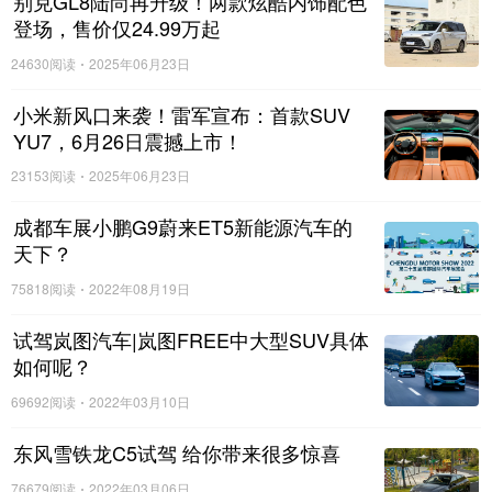
别克GL8陆尚再升级！两款炫酷内饰配色
登场，售价仅24.99万起
24630阅读
2025年06月23日
得到人民的青睐,源于五菱凯捷以差异化的产品优势,完美
小米新风口来袭！雷军宣布：首款SUV
贴合中国多人口家庭用户的出行需求。独创的“4+X”灵动空间
YU7，6月26日震撼上市！
设计,重新定义了家用车乘用空间布局。“航空级头等舱”、“负
23153阅读
2025年06月23日
一层储物室”甚至“航母级纯平收纳空间”等舒适实用配置,打破
家庭出行场景局限;而五星级安全性能、全球制造标准及亲民
成都车展小鹏G9蔚来ET5新能源汽车的
天下？
价格,带给家庭用户选择家用车全新的品质标准。
75818阅读
2022年08月19日
试驾岚图汽车|岚图FREE中大型SUV具体
如何呢？
69692阅读
2022年03月10日
东风雪铁龙C5试驾 给你带来很多惊喜
76679阅读
2022年03月06日