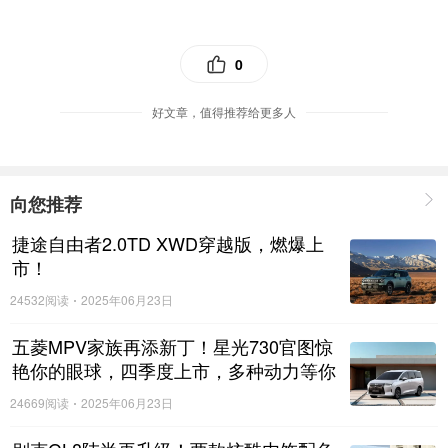
破2万大关,订单更是达5万台。亮眼的销量成绩,印证着这
款“大四座家用车”,已逐渐成为中国家庭用户的首选。活动现
0
场,五菱凯捷的用户热情交流用车体会,分享自己和家人愉悦、
舒适的出行经历,表达了对这款车的高度认可。
好文章，值得推荐给更多人
向您推荐
捷途自由者2.0TD XWD穿越版，燃爆上
市！
24532阅读
2025年06月23日
五菱MPV家族再添新丁！星光730官图惊
艳你的眼球，四季度上市，多种动力等你
来选择！
24669阅读
2025年06月23日