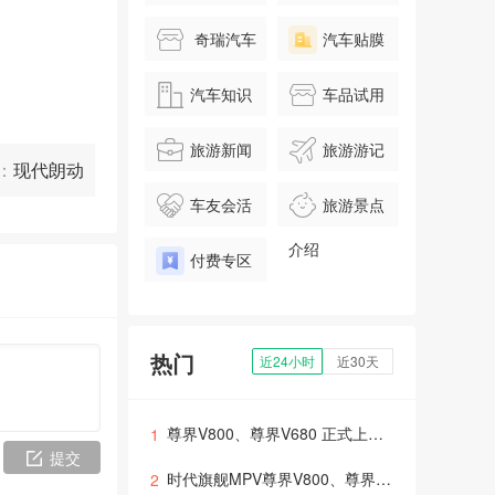
奇瑞汽车
汽车贴膜
汽车知识
车品试用
旅游新闻
旅游游记
：
现代朗动
车友会活
旅游景点
动
介绍
付费专区
热门
近24小时
近30天
尊界V800、尊界V680 正式上市，华为技术赋能重塑超豪华MPV价值标杆
1
提交
时代旗舰MPV尊界V800、尊界V680上市，售价64.8万元起
2