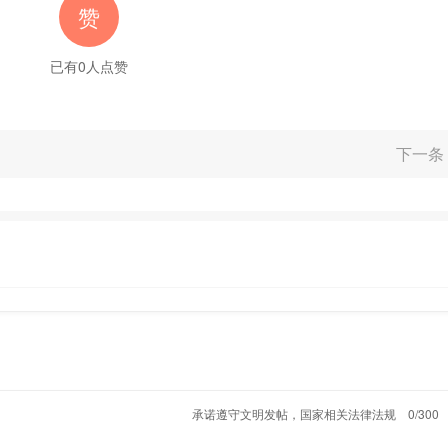
赞
已有
0
人点赞
下一条
承诺遵守文明发帖，国家相关法律法规
0/300