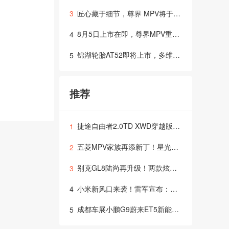
匠心藏于细节，尊界 MPV将于8月5日正式上市
3
8月5日上市在即，尊界MPV重新定义超豪华出行体验？
4
锦湖轮胎AT52即将上市，多维度技术支撑全场景出行需求，打造全地形轮胎新选择
5
推荐
捷途自由者2.0TD XWD穿越版，燃爆上市！
1
五菱MPV家族再添新丁！星光730官图惊艳你的眼球，四季度上市，多种动力等你来选择！
2
别克GL8陆尚再升级！两款炫酷内饰配色登场，售价仅24.99万起
3
小米新风口来袭！雷军宣布：首款SUV YU7，6月26日震撼上市！
4
成都车展小鹏G9蔚来ET5新能源汽车的天下？
5