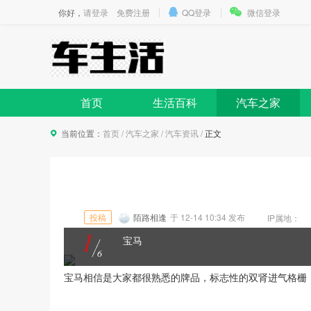
你好，
请登录
免费注册
QQ登录
微信登录
首页
生活百科
汽车之家
当前位置：
首页
/
汽车之家
/
汽车资讯
/
正文
投稿
陌路相逢
于
12-14 10:34
发布
IP属地：
1
宝马
6
宝马相信是大家都很熟悉的牌品，标志性的双肾进气格栅