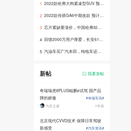
2022款哈弗大狗紧凑型SUV 预计2022年初上市
1
2022款传祺GA6中期改款 预计年底或明年初推出上市
2
芯片紧缺要涨价，中国哈弗却降价！618宠粉节错过就无了！
3
回馈2000万用户厚爱，长安618拼车节火热开启！
4
汽油车买广汽本田，纯电车还是选广汽本田！绎乐凭实力圈粉
5
新帖
我要发帖
奇瑞瑞虎8PLUS鲲鹏e试驾 国产品
牌的娇傲
#奇瑞车讯#
汽车之家
1年前
北京现代CVVD技术 保障日常驾驶
新感受
#汽车资讯#